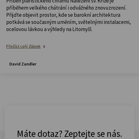
Příběh piaristického chrámu Nalezení sv. Kříže je
příběhem velkého chátrání i odvážného znovuzrození.
Přijďte objevit prostor, kde se barokní architektura
potkává se současným uměním, světelnými instalacemi,
ocelovou lávkou a výhledy na Litomyšl.
Přečíst celý článek
David Zandler
Máte dotaz? Zeptejte se nás.