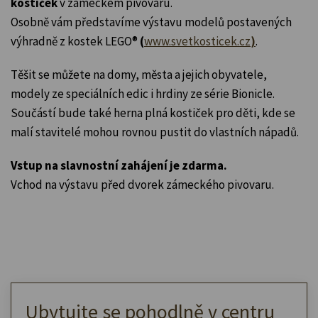
kostiček
v zámeckém pivovaru.
Osobně vám představíme výstavu modelů postavených
výhradně z kostek LEGO®
(
www.svetkosticek.cz
)
.
Těšit se můžete na domy, města a jejich obyvatele,
modely ze speciálních edic i hrdiny ze série Bionicle.
Součástí bude také herna plná kostiček pro děti, kde se
malí stavitelé mohou rovnou pustit do vlastních nápadů.
Vstup na slavnostní zahájení je zdarma.
Vchod na výstavu před dvorek zámeckého pivovaru.
Ubytujte se pohodlně v centru