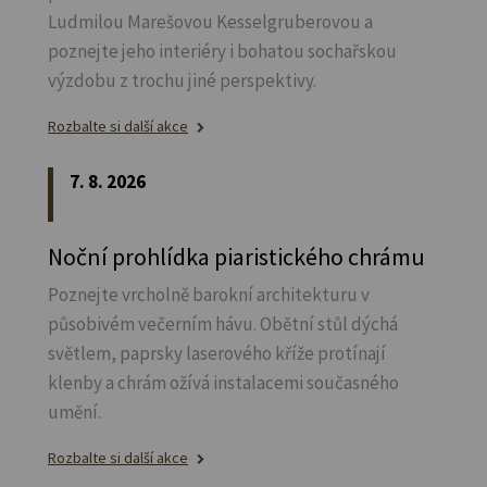
Ludmilou Marešovou Kesselgruberovou a
poznejte jeho interiéry i bohatou sochařskou
výzdobu z trochu jiné perspektivy.
Rozbalte si další akce
7. 8. 2026
Noční prohlídka piaristického chrámu
Poznejte vrcholně barokní architekturu v
působivém večerním hávu. Obětní stůl dýchá
světlem, paprsky laserového kříže protínají
klenby a chrám ožívá instalacemi současného
umění.
Rozbalte si další akce