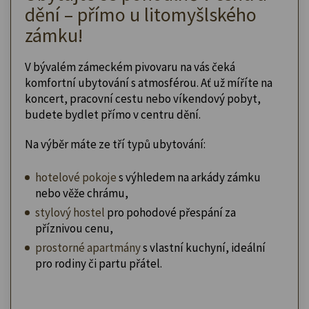
dění – přímo u litomyšlského
zámku!
V bývalém zámeckém pivovaru na vás čeká
komfortní ubytování s atmosférou. Ať už míříte na
koncert, pracovní cestu nebo víkendový pobyt,
budete bydlet přímo v centru dění.
Na výběr máte ze tří typů ubytování:
hotelové pokoje
s výhledem na arkády zámku
nebo věže chrámu,
stylový hostel
pro pohodové přespání za
příznivou cenu,
prostorné apartmány
s vlastní kuchyní, ideální
pro rodiny či partu přátel.