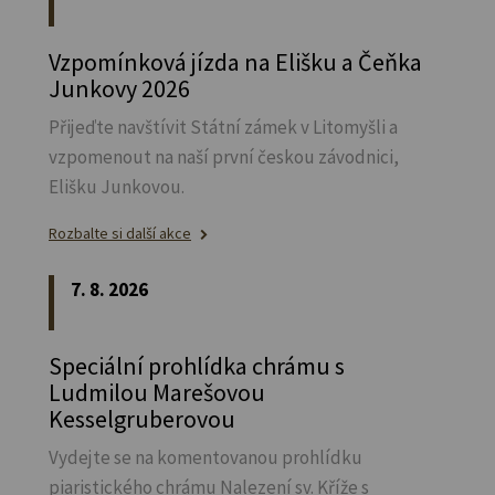
Vzpomínková jízda na Elišku a Čeňka
Junkovy 2026
Přijeďte navštívit Státní zámek v Litomyšli a
vzpomenout na naší první českou závodnici,
Elišku Junkovou.
Rozbalte si další akce
7. 8. 2026
Speciální prohlídka chrámu s
Ludmilou Marešovou
Kesselgruberovou
Vydejte se na komentovanou prohlídku
piaristického chrámu Nalezení sv.
Kříže s