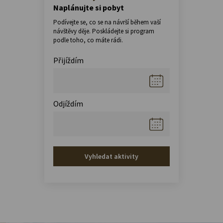
Naplánujte si pobyt
Podívejte se, co se na návrší během vaší
návštěvy děje. Poskládejte si program
podle toho, co máte rádi.
Přijíždím
Odjíždím
Vyhledat aktivity