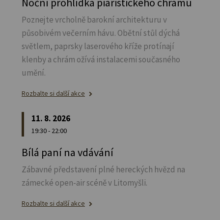
Noční prohlídka piaristického chrámu
Poznejte vrcholně barokní architekturu v
působivém večerním hávu. Obětní stůl dýchá
světlem, paprsky laserového kříže protínají
klenby a chrám ožívá instalacemi současného
umění.
Rozbalte si další akce
11. 8. 2026
19:30 - 22:00
Bílá paní na vdávání
Zábavné představení plné hereckých hvězd na
zámecké open-air scéně v Litomyšli.
Rozbalte si další akce