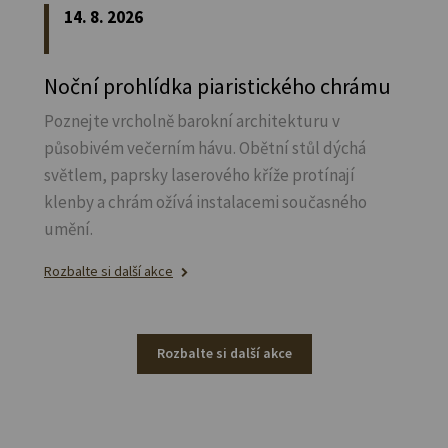
14. 8. 2026
Noční prohlídka piaristického chrámu
Poznejte vrcholně barokní architekturu v
působivém večerním hávu. Obětní stůl dýchá
světlem, paprsky laserového kříže protínají
klenby a chrám ožívá instalacemi současného
umění.
Rozbalte si další akce
Rozbalte si další akce