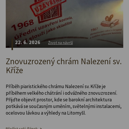
22. 6. 2026
Život na návrší
Znovuzrozený chrám Nalezení sv.
Kříže
Příběh piaristického chrámu Nalezení sv. Kříže je
příběhem velkého chátrání i odvážného znovuzrození.
Přijďte objevit prostor, kde se barokní architektura
potkává se současným uměním, světelnými instalacemi,
ocelovou lávkou a výhledy na Litomyšl.
Přečíst celý článek