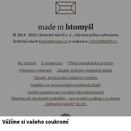
© 2014 - 2026 Zámecké návrší z. ú., všechna přáva vyhrazena
Grafický návrh
KošnarDesign.cz
a realizace
CZECHGROUP.cz
Ke stažení
O organizaci
Přímá objednávka prostor
Půjčovna vybavení
Zásady ochrany osobních údajů
Zásady zpracování souborů cookies
Souhlas se zpracováním osobních údajů
Vnitřní oznamovací systém (whistleblowing)
Všeobecné obchodní podmínky - pro prodej a nákup v e-shopu
„Zámecké návrší“ 02/25 -
Vážíme si vašeho soukromí