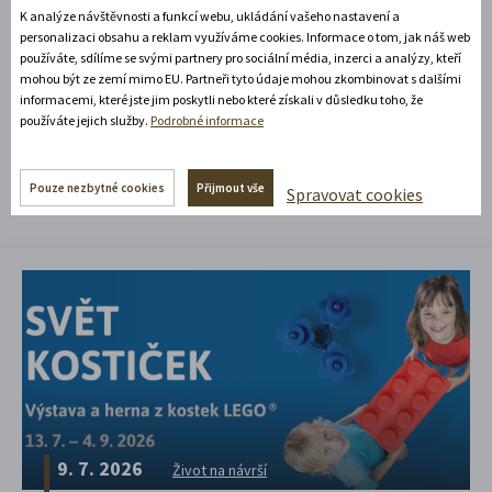
K analýze návštěvnosti a funkcí webu, ukládání vašeho nastavení a
personalizaci obsahu a reklam využíváme cookies. Informace o tom, jak náš web
používáte, sdílíme se svými partnery pro sociální média, inzerci a analýzy, kteří
mohou být ze zemí mimo EU. Partneři tyto údaje mohou zkombinovat s dalšími
Čtěte náš blog!
informacemi, které jste jim poskytli nebo které získali v důsledku toho, že
používáte jejich služby.
Podrobné informace
Tipy, co z vás udělají výletníka i
pořadatele par excellence
Pouze nezbytné cookies
Přijmout vše
Spravovat cookies
9. 7. 2026
Život na návrší