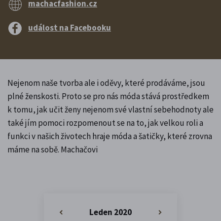
machacfashion.cz
událost na Facebooku
Nejenom naše tvorba ale i oděvy, které prodáváme, jsou
plné ženskosti. Proto se pro nás móda stává prostředkem
k tomu, jak učit ženy nejenom své vlastní sebehodnoty ale
také jím pomoci rozpomenout se na to, jak velkou roli a
funkci v našich životech hraje móda a šatičky, které zrovna
máme na sobě. Machačovi
Leden 2020
«
»