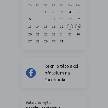
Po
Út
St
Čt
Pá
So
Ne
1
2
3
4
5
6
7
8
9
10
11
12
13
14
15
16
17
18
19
20
21
22
23
24
25
26
27
28
29
30
31
Řekni o této akci
přátelům na
Facebooku
Vaše Litomyšl:
Naplánujte si pobyt