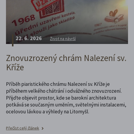
22. 6. 2026
Život na návrší
Znovuzrozený chrám Nalezení sv.
Kříže
Příběh piaristického chrámu Nalezení sv. Kříže je
příběhem velkého chátrání i odvážného znovuzrození.
Přijďte objevit prostor, kde se barokní architektura
potkává se současným uměním, světelnými instalacemi,
ocelovou lávkou a výhledy na Litomyšl.
Přečíst celý článek