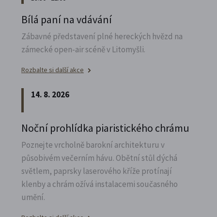
Bílá paní na vdávání
Zábavné představení plné hereckých hvězd na
zámecké open-air scéně v Litomyšli.
Rozbalte si další akce
14. 8. 2026
Noční prohlídka piaristického chrámu
Poznejte vrcholně barokní architekturu v
působivém večerním hávu. Obětní stůl dýchá
světlem, paprsky laserového kříže protínají
klenby a chrám ožívá instalacemi současného
umění.