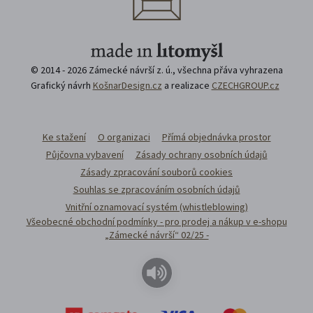
© 2014 - 2026 Zámecké návrší z. ú., všechna přáva vyhrazena
Grafický návrh
KošnarDesign.cz
a realizace
CZECHGROUP.cz
Ke stažení
O organizaci
Přímá objednávka prostor
Půjčovna vybavení
Zásady ochrany osobních údajů
Zásady zpracování souborů cookies
Souhlas se zpracováním osobních údajů
Vnitřní oznamovací systém (whistleblowing)
Všeobecné obchodní podmínky - pro prodej a nákup v e-shopu
„Zámecké návrší“ 02/25 -