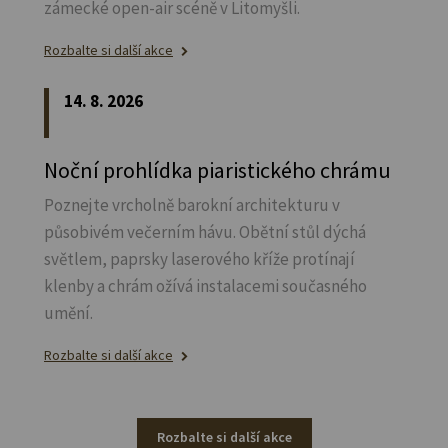
zámecké open-air scéně v Litomyšli.
Rozbalte si další akce
14. 8. 2026
Noční prohlídka piaristického chrámu
Poznejte vrcholně barokní architekturu v
působivém večerním hávu. Obětní stůl dýchá
světlem, paprsky laserového kříže protínají
klenby a chrám ožívá instalacemi současného
umění.
Rozbalte si další akce
Rozbalte si další akce