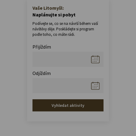
Vaše Litomyšl:
Naplánujte si pobyt
Podívejte se, co se na návrší během vaší
návštěvy děje. Poskládejte si program
podle toho, co máte rádi.
Přijíždím
Odjíždím
Vyhledat aktivity