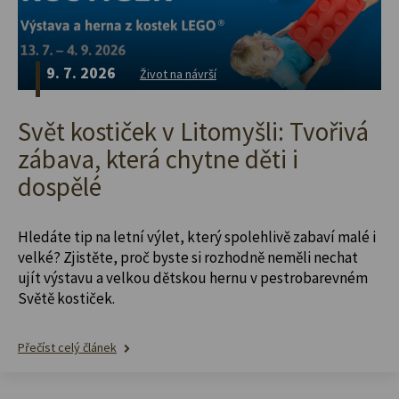
9. 7. 2026
Život na návrší
Svět kostiček v Litomyšli: Tvořivá
zábava, která chytne děti i
dospělé
Hledáte tip na letní výlet, který spolehlivě zabaví malé i
velké? Zjistěte, proč byste si rozhodně neměli nechat
ujít výstavu a velkou dětskou hernu v pestrobarevném
Světě kostiček.
Přečíst celý článek