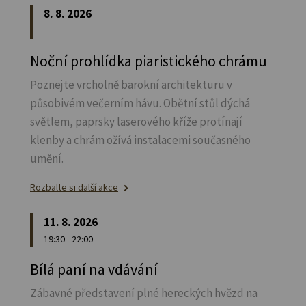
8. 8. 2026
Noční prohlídka piaristického chrámu
Poznejte vrcholně barokní architekturu v
působivém večerním hávu. Obětní stůl dýchá
světlem, paprsky laserového kříže protínají
klenby a chrám ožívá instalacemi současného
umění.
Rozbalte si další akce
11. 8. 2026
19:30 - 22:00
Bílá paní na vdávání
Zábavné představení plné hereckých hvězd na