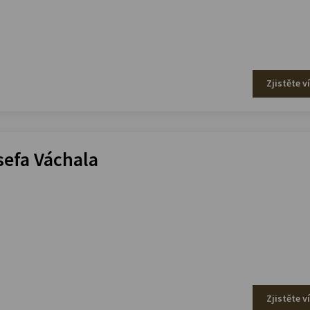
Zjistěte v
efa Váchala
Zjistěte v