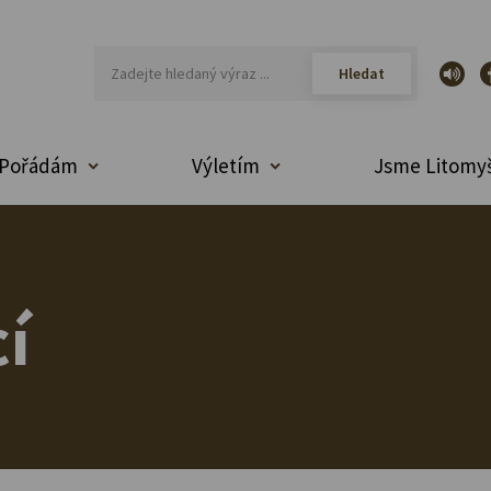
Pořádám
Výletím
Jsme Litomyš
í