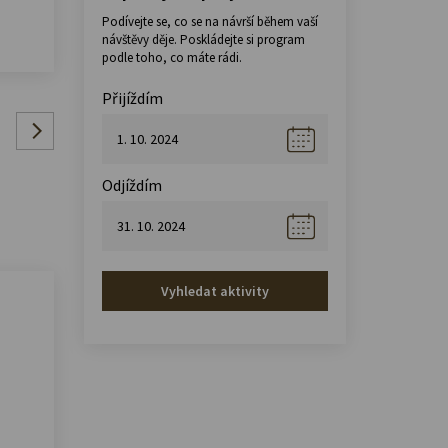
Podívejte se, co se na návrší během vaší
návštěvy děje. Poskládejte si program
podle toho, co máte rádi.
Přijíždím
Odjíždím
Vyhledat aktivity