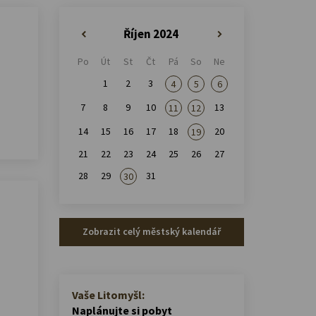
Říjen 2024
«
»
Po
Út
St
Čt
Pá
So
Ne
1
2
3
4
5
6
7
8
9
10
13
11
12
14
15
16
17
18
20
19
21
22
23
24
25
26
27
28
29
31
30
Zobrazit celý městský kalendář
Vaše Litomyšl:
Naplánujte si pobyt