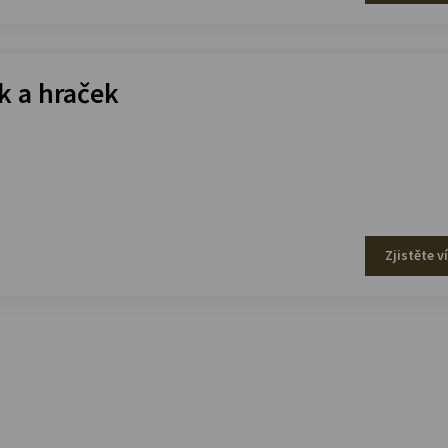
 a hraček
Zjistěte v