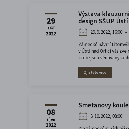
Výstava klauzurní
29
design SŠUP Ústí 
září
29. 9. 2022, 16:00
–
2022
Zámecké návrší Litomyš
v Ústí nad Orlicí vás zve
které jsou věnovány kni
Zjistěte více
Smetanovy koule -
08
8. 10. 2022, 08:00
říjen
2022
Na zámeckém nádvoří se 