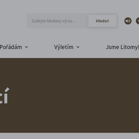
Pořádám
Výletím
Jsme Litomyš
í