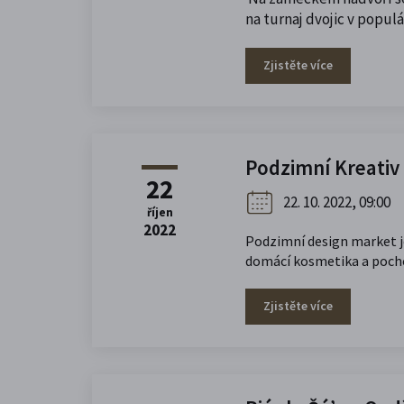
na turnaj dvojic v popul
Zjistěte více
Podzimní Kreativ
22
22. 10. 2022, 09:00
říjen
2022
Podzimní design market je
domácí kosmetika a pochout
Zjistěte více