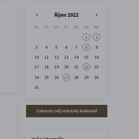
Říjen 2022
«
»
Po
Út
St
Čt
Pá
So
Ne
1
2
3
4
5
6
7
9
8
10
11
12
13
14
15
16
17
18
19
20
21
23
22
24
25
26
28
29
30
27
31
Zobrazit celý městský kalendář
Vaše Litomyšl: