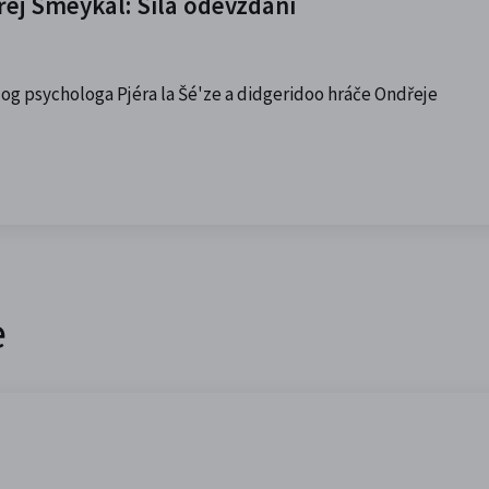
dřej Smeykal: Síla odevzdání
og psychologa Pjéra la Šé'ze a didgeridoo hráče Ondřeje
e