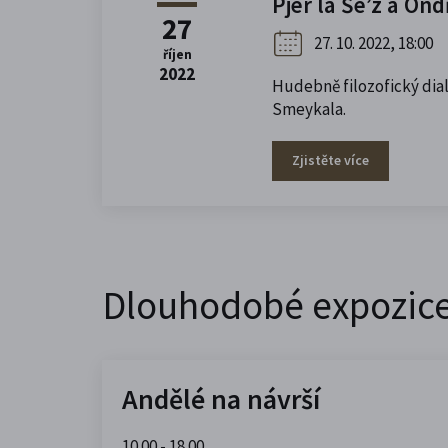
Pjér la Šé’z a On
27
27. 10. 2022, 18:00
říjen
2022
Hudebně filozofický dial
Smeykala.
Zjistěte více
Dlouhodobé expozic
Andělé na návrší
10.00 - 18.00