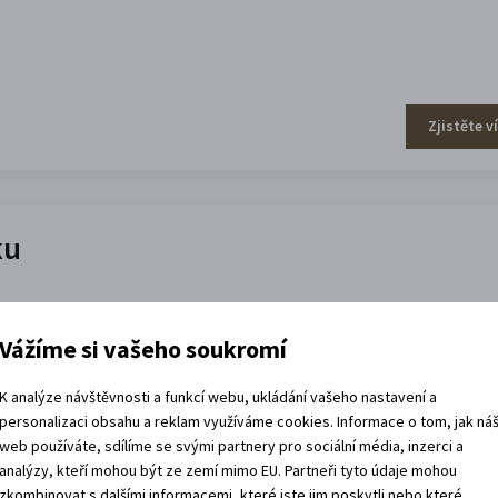
Zjistěte v
ku
Vážíme si vašeho soukromí
K analýze návštěvnosti a funkcí webu, ukládání vašeho nastavení a
personalizaci obsahu a reklam využíváme cookies. Informace o tom, jak ná
Zjistěte v
web používáte, sdílíme se svými partnery pro sociální média, inzerci a
analýzy, kteří mohou být ze zemí mimo EU. Partneři tyto údaje mohou
zkombinovat s dalšími informacemi, které jste jim poskytli nebo které