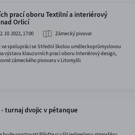
ch prací oboru Textilní a interiérový
nad Orlicí
2. 10. 2022, 17:00
Zámecký pivovar
l ve spolupráci se Střední školou uměleckoprůmyslovou
 na výstavu klauzurních prací oboru Interiérový design,
hovně zámeckého pivovaru v Litomyšli.
 turnaj dvojic v pétanque
bude sportovat! Přijďte si užít jedinečnou atmosféru