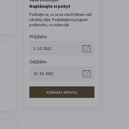
Naplánujte si pobyt
Podívejte se, co se na návrší během vaší
návštěvy děje. Poskládejte si program
podle toho, co máte rádi.
Přijíždím
Odjíždím
Vyhledat aktivity