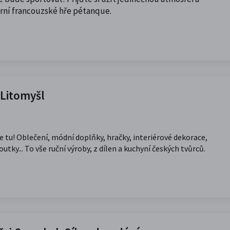
ární francouzské hře pétanque.
 Litomyšl
 tu! Oblečení, módní doplňky, hračky, interiérové dekorace,
ky... To vše ruční výroby, z dílen a kuchyní českých tvůrců.