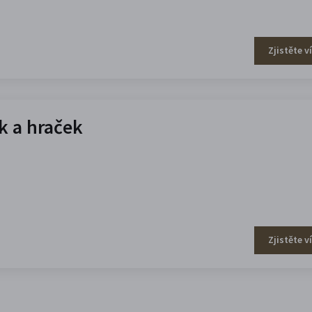
Zjistěte v
 a hraček
Zjistěte v