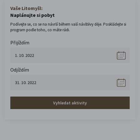
Vaše Litomyšl:
Naplánujte si pobyt
Podívejte se, co se na návrší během vaší návštěvy děje. Poskládejte si
program podle toho, co máte rádi.
Přijíždím
Odjíždím
Vyhledat aktivity