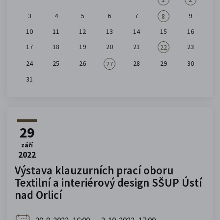
3
4
5
6
7
9
8
10
11
12
13
14
15
16
17
18
19
20
21
23
22
24
25
26
28
29
30
27
31
29
září
2022
Výstava klauzurních prací oboru
Textilní a interiérový design SŠUP Ústí
nad Orlicí