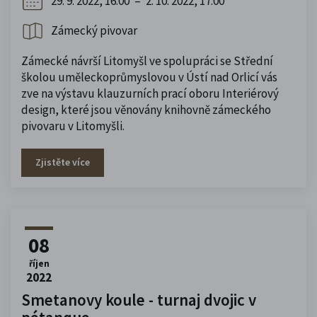
29. 9. 2022, 16:00
–
2. 10. 2022, 17:00
Zámecký pivovar
Zámecké návrší Litomyšl ve spolupráci se Střední
školou uměleckoprůmyslovou v Ústí nad Orlicí vás
zve na výstavu klauzurních prací oboru Interiérový
design, které jsou věnovány knihovně zámeckého
pivovaru v Litomyšli.
Zjistěte více
08
říjen
2022
Smetanovy koule - turnaj dvojic v