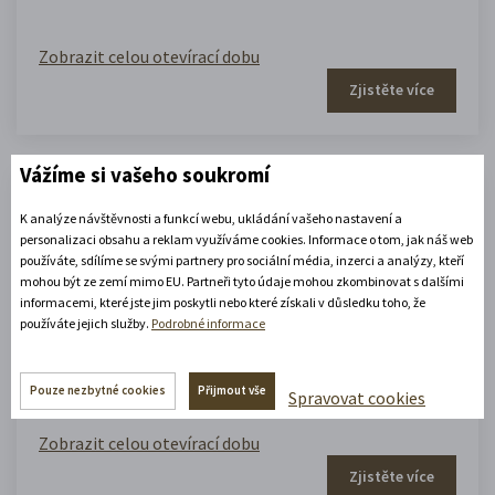
Zobrazit celou otevírací dobu
Zjistěte více
Vážíme si vašeho soukromí
Portmoneum – Museum Josefa
K analýze návštěvnosti a funkcí webu, ukládání vašeho nastavení a
personalizaci obsahu a reklam využíváme cookies. Informace o tom, jak náš web
Váchala
používáte, sdílíme se svými partnery pro sociální média, inzerci a analýzy, kteří
mohou být ze zemí mimo EU. Partneři tyto údaje mohou zkombinovat s dalšími
informacemi, které jste jim poskytli nebo které získali v důsledku toho, že
Portmoneum
používáte jejich služby.
Podrobné informace
09.00 - 12.00
,
13.00 - 17.00
(platné od 1. 5. 2026 do 30. 9. 2026)
Pouze nezbytné cookies
Přijmout vše
Spravovat cookies
Zobrazit celou otevírací dobu
Zjistěte více