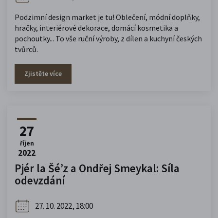
Podzimní design market je tu! Oblečení, módní doplňky,
hračky, interiérové dekorace, domácí kosmetika a
pochoutky... To vše ruční výroby, z dílen a kuchyní českých
tvůrců.
Zjistěte více
27
říjen
2022
Pjér la Šé’z a Ondřej Smeykal: Síla
odevzdání
27. 10. 2022, 18:00