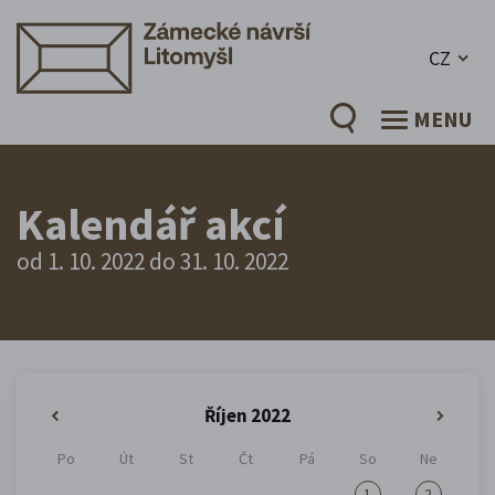
CZ
MENU
Kalendář akcí
od 1. 10. 2022 do 31. 10. 2022
Říjen 2022
«
»
Po
Út
St
Čt
Pá
So
Ne
1
2