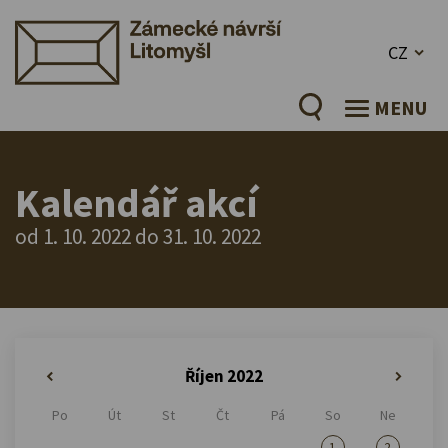
CZ
MENU
Kalendář akcí
od 1. 10. 2022 do 31. 10. 2022
Říjen 2022
«
»
Po
Út
St
Čt
Pá
So
Ne
1
2