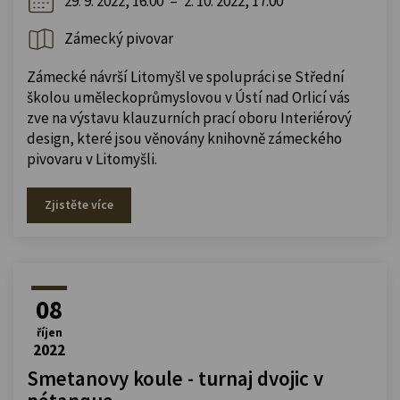
29. 9. 2022, 16:00
–
2. 10. 2022, 17:00
Zámecký pivovar
Zámecké návrší Litomyšl ve spolupráci se Střední
školou uměleckoprůmyslovou v Ústí nad Orlicí vás
zve na výstavu klauzurních prací oboru Interiérový
design, které jsou věnovány knihovně zámeckého
pivovaru v Litomyšli.
Zjistěte více
08
říjen
2022
Smetanovy koule - turnaj dvojic v