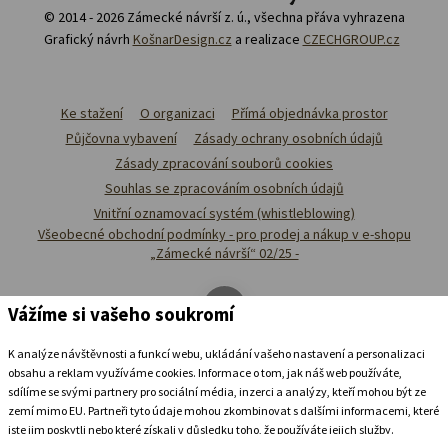
© 2014 - 2026 Zámecké návrší z. ú., všechna přáva vyhrazena
Grafický návrh
KošnarDesign.cz
a realizace
CZECHGROUP.cz
Ke stažení
O organizaci
Přímá objednávka prostor
Půjčovna vybavení
Zásady ochrany osobních údajů
Zásady zpracování souborů cookies
Souhlas se zpracováním osobních údajů
Vnitřní oznamovací systém (whistleblowing)
Všeobecné obchodní podmínky - pro prodej a nákup v e-shopu
„Zámecké návrší“ 02/25 -
Vážíme si vašeho soukromí
K analýze návštěvnosti a funkcí webu, ukládání vašeho nastavení a personalizaci
obsahu a reklam využíváme cookies. Informace o tom, jak náš web používáte,
sdílíme se svými partnery pro sociální média, inzerci a analýzy, kteří mohou být ze
zemí mimo EU. Partneři tyto údaje mohou zkombinovat s dalšími informacemi, které
jste jim poskytli nebo které získali v důsledku toho, že používáte jejich služby.