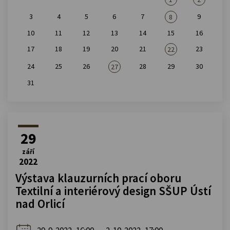
3
4
5
6
7
9
8
10
11
12
13
14
15
16
17
18
19
20
21
23
22
24
25
26
28
29
30
27
31
29
září
2022
Výstava klauzurních prací oboru
Textilní a interiérový design SŠUP Ústí
nad Orlicí