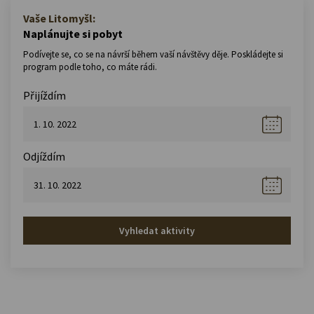
Vaše Litomyšl:
Naplánujte si pobyt
Podívejte se, co se na návrší během vaší návštěvy děje. Poskládejte si
program podle toho, co máte rádi.
Přijíždím
Odjíždím
Vyhledat aktivity