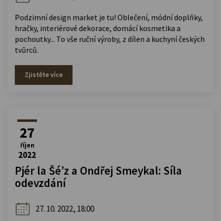
Podzimní design market je tu! Oblečení, módní doplňky,
hračky, interiérové dekorace, domácí kosmetika a
pochoutky... To vše ruční výroby, z dílen a kuchyní českých
tvůrců.
Zjistěte více
27
říjen
2022
Pjér la Šé’z a Ondřej Smeykal: Síla
odevzdání
27. 10. 2022, 18:00