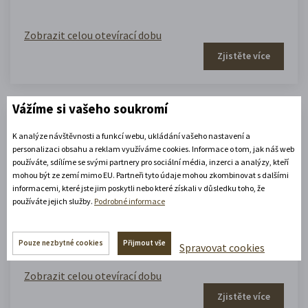
Zobrazit celou otevírací dobu
Zjistěte více
Vážíme si vašeho soukromí
Portmoneum – Museum Josefa
K analýze návštěvnosti a funkcí webu, ukládání vašeho nastavení a
personalizaci obsahu a reklam využíváme cookies. Informace o tom, jak náš web
Váchala
používáte, sdílíme se svými partnery pro sociální média, inzerci a analýzy, kteří
mohou být ze zemí mimo EU. Partneři tyto údaje mohou zkombinovat s dalšími
informacemi, které jste jim poskytli nebo které získali v důsledku toho, že
Portmoneum
používáte jejich služby.
Podrobné informace
09.00 - 12.00
,
13.00 - 17.00
(platné od 1. 5. 2026 do 30. 9. 2026)
Pouze nezbytné cookies
Přijmout vše
Spravovat cookies
Zobrazit celou otevírací dobu
Zjistěte více