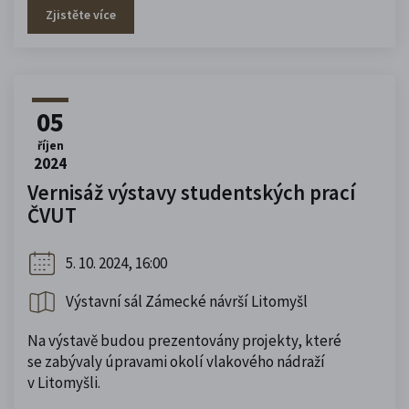
Zjistěte více
05
říjen
2024
Vernisáž výstavy studentských prací
ČVUT
5. 10. 2024, 16:00
Výstavní sál Zámecké návrší Litomyšl
Na výstavě budou prezentovány projekty, které
se zabývaly úpravami okolí vlakového nádraží
v Litomyšli.