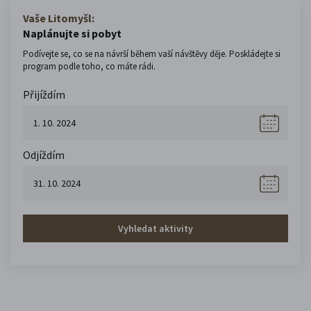
Vaše Litomyšl:
Naplánujte si pobyt
Podívejte se, co se na návrší během vaší návštěvy děje. Poskládejte si
program podle toho, co máte rádi.
Přijíždím
Odjíždím
Vyhledat aktivity