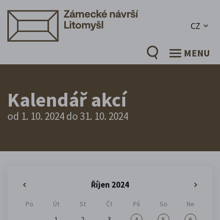
CZ
MENU
Kalendář akcí
od 1. 10. 2024 do 31. 10. 2024
Říjen 2024
«
»
Po
Út
St
Čt
Pá
So
Ne
1
2
3
4
5
6