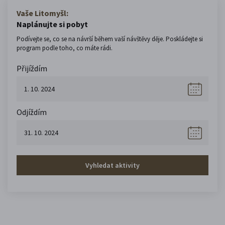
Vaše Litomyšl:
Naplánujte si pobyt
Podívejte se, co se na návrší během vaší návštěvy děje. Poskládejte si
program podle toho, co máte rádi.
Přijíždím
Odjíždím
Vyhledat aktivity