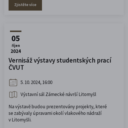
Zjistěte více
05
říjen
2024
Vernisáž výstavy studentských prací
ČVUT
5. 10. 2024, 16:00
Výstavní sál Zámecké návrší Litomyšl
Na výstavě budou prezentovány projekty, které
se zabývaly úpravami okolí vlakového nádraží
v Litomyšli.