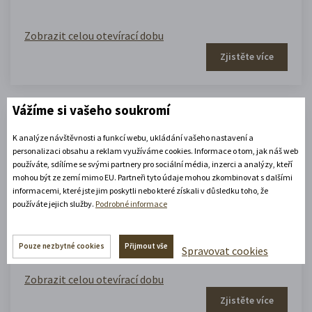
Zobrazit celou otevírací dobu
Zjistěte více
Vážíme si vašeho soukromí
Portmoneum – Museum Josefa
K analýze návštěvnosti a funkcí webu, ukládání vašeho nastavení a
personalizaci obsahu a reklam využíváme cookies. Informace o tom, jak náš web
Váchala
používáte, sdílíme se svými partnery pro sociální média, inzerci a analýzy, kteří
mohou být ze zemí mimo EU. Partneři tyto údaje mohou zkombinovat s dalšími
informacemi, které jste jim poskytli nebo které získali v důsledku toho, že
Portmoneum
používáte jejich služby.
Podrobné informace
09.00 - 12.00
,
13.00 - 17.00
(platné od 1. 5. 2026 do 30. 9. 2026)
Pouze nezbytné cookies
Přijmout vše
Spravovat cookies
Zobrazit celou otevírací dobu
Zjistěte více