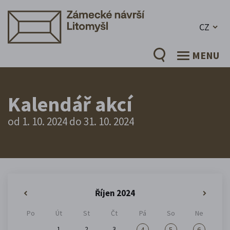
CZ
MENU
Kalendář akcí
od 1. 10. 2024 do 31. 10. 2024
Říjen 2024
«
»
Po
Út
St
Čt
Pá
So
Ne
1
2
3
4
5
6