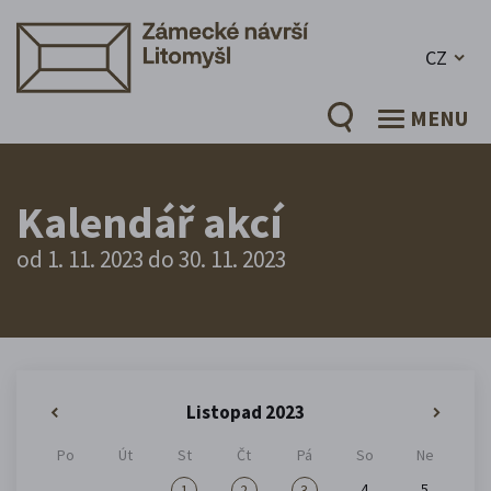
CZ
MENU
Kalendář akcí
od 1. 11. 2023 do 30. 11. 2023
Listopad 2023
«
»
Po
Út
St
Čt
Pá
So
Ne
4
5
1
2
3