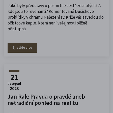
Jaké byly představy o posmrtné cestě zesnulých? A
kdo jsou to revenanti? Komentované Dušičkové
prohlídky v chrámu Nalezení sv. Kříže vás zavedou do
očistcové kaple, která není veřejnosti běžně
přístupná.
Zjistěte více
21
listopad
2023
Jan Rak: Pravda o pravdě aneb
netradiční pohled na realitu