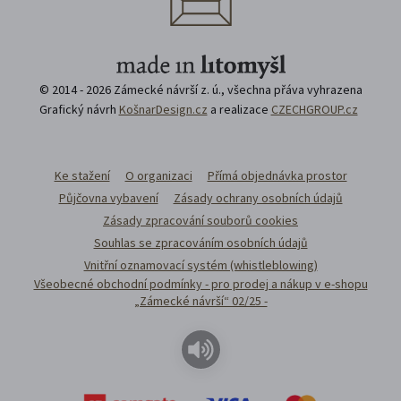
© 2014 - 2026 Zámecké návrší z. ú., všechna přáva vyhrazena
Grafický návrh
KošnarDesign.cz
a realizace
CZECHGROUP.cz
Ke stažení
O organizaci
Přímá objednávka prostor
Půjčovna vybavení
Zásady ochrany osobních údajů
Zásady zpracování souborů cookies
Souhlas se zpracováním osobních údajů
Vnitřní oznamovací systém (whistleblowing)
Všeobecné obchodní podmínky - pro prodej a nákup v e-shopu
„Zámecké návrší“ 02/25 -