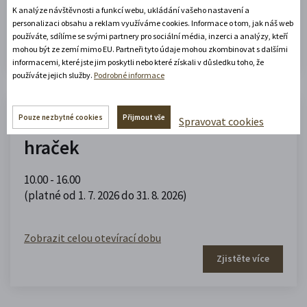
K analýze návštěvnosti a funkcí webu, ukládání vašeho nastavení a
Zobrazit celou otevírací dobu
personalizaci obsahu a reklam využíváme cookies. Informace o tom, jak náš web
používáte, sdílíme se svými partnery pro sociální média, inzerci a analýzy, kteří
Zjistěte více
mohou být ze zemí mimo EU. Partneři tyto údaje mohou zkombinovat s dalšími
informacemi, které jste jim poskytli nebo které získali v důsledku toho, že
používáte jejich služby.
Podrobné informace
Muzeum domečků, panenek a
Pouze nezbytné cookies
Přijmout vše
Spravovat cookies
hraček
10.00 - 16.00
(platné od 1. 7. 2026 do 31. 8. 2026)
Zobrazit celou otevírací dobu
Zjistěte více