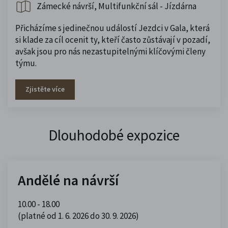
Zámecké návrší, Multifunkční sál - Jízdárna
Přicházíme s jedinečnou událostí Jezdci v Gala, která
si klade za cíl ocenit ty, kteří často zůstávají v pozadí,
avšak jsou pro nás nezastupitelnými klíčovými členy
týmu.
Zjistěte více
Dlouhodobé expozice
Andělé na návrší
10.00 - 18.00
(platné od 1. 6. 2026 do 30. 9. 2026)