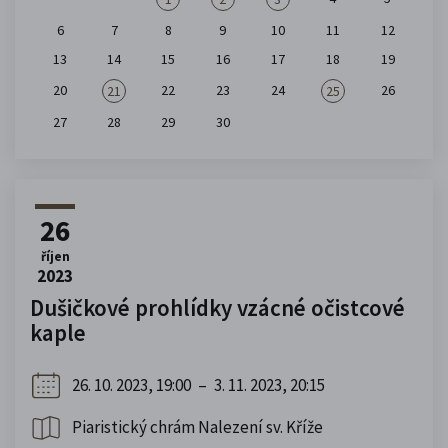
6
7
8
9
10
11
12
13
14
15
16
17
18
19
20
22
23
24
26
21
25
27
28
29
30
26
říjen
2023
Dušičkové prohlídky vzácné očistcové
kaple
26. 10. 2023, 19:00
–
3. 11. 2023, 20:15
Piaristický chrám Nalezení sv. Kříže