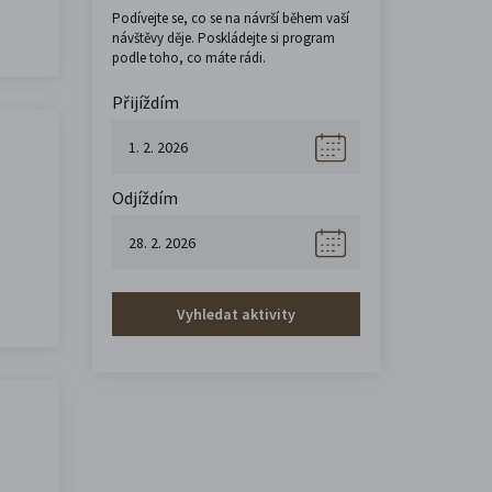
Podívejte se, co se na návrší během vaší
návštěvy děje. Poskládejte si program
podle toho, co máte rádi.
Přijíždím
Odjíždím
Vyhledat aktivity