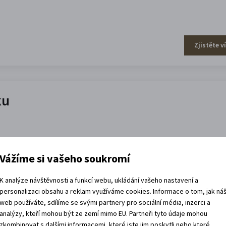
Zjistěte v
ku
Vážíme si vašeho soukromí
K analýze návštěvnosti a funkcí webu, ukládání vašeho nastavení a
Zjistěte v
personalizaci obsahu a reklam využíváme cookies. Informace o tom, jak ná
web používáte, sdílíme se svými partnery pro sociální média, inzerci a
analýzy, kteří mohou být ze zemí mimo EU. Partneři tyto údaje mohou
zkombinovat s dalšími informacemi, které jste jim poskytli nebo které