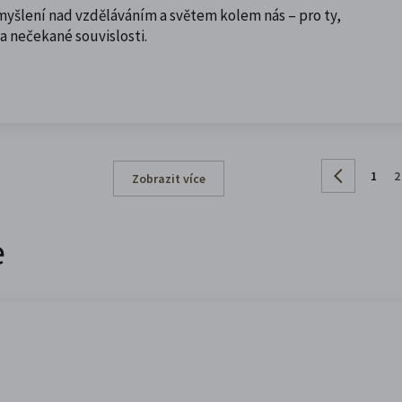
myšlení nad vzděláváním a světem kolem nás – pro ty,
a nečekané souvislosti.
1
2
Zobrazit více
e