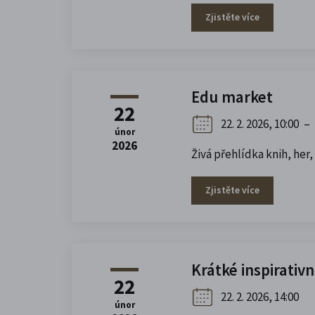
Zjistěte více
Edu market
22
22. 2. 2026, 10:00
–
únor
2026
Živá přehlídka knih, her,
Zjistěte více
Krátké inspirativ
22
22. 2. 2026, 14:00
únor