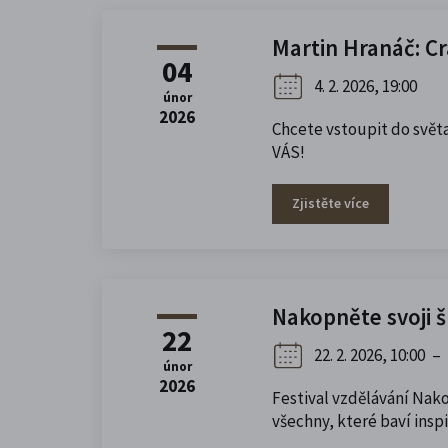
Martin Hranáč: C
04
4. 2. 2026, 19:00
únor
2026
Chcete vstoupit do svět
VÁS!
Zjistěte více
Nakopněte svoji 
22
22. 2. 2026, 10:00
–
únor
2026
Festival vzdělávání
Nako
všechny, které baví insp