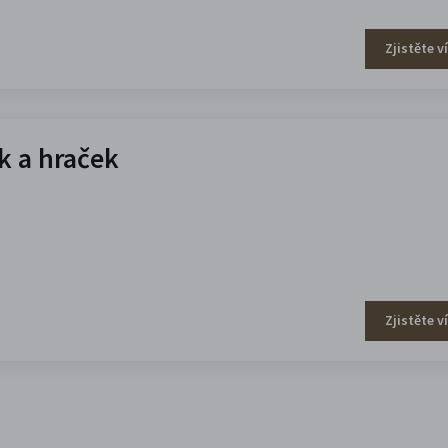
Zjistěte v
 a hraček
Zjistěte v