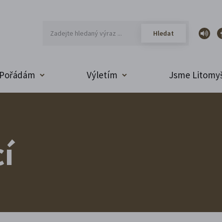
Pořádám
Výletím
Jsme Litomyš
í