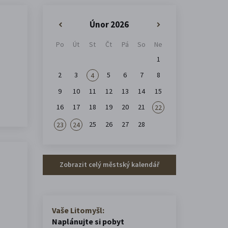
Únor 2026
«
»
Po
Út
St
Čt
Pá
So
Ne
1
2
3
5
6
7
8
4
9
10
11
12
13
14
15
16
17
18
19
20
21
22
25
26
27
28
23
24
Zobrazit celý městský kalendář
Vaše Litomyšl:
Naplánujte si pobyt