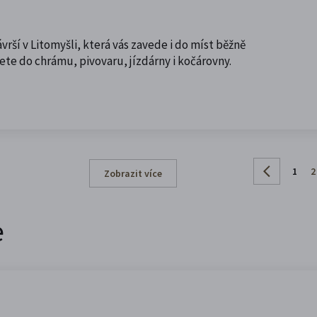
ší v Litomyšli, která vás zavede i do míst běžně
te do chrámu, pivovaru, jízdárny i kočárovny.
1
2
Zobrazit více
e