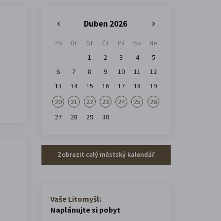
Duben 2026
«
»
Po
Út
St
Čt
Pá
So
Ne
1
2
3
4
5
6
7
8
9
10
11
12
13
14
15
16
17
18
19
20
21
22
23
24
25
26
27
28
29
30
Zobrazit celý městský kalendář
Vaše Litomyšl:
Naplánujte si pobyt