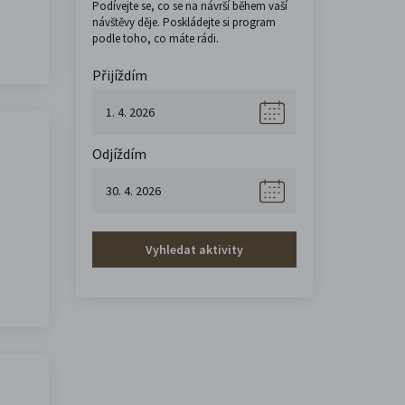
Podívejte se, co se na návrší během vaší
návštěvy děje. Poskládejte si program
podle toho, co máte rádi.
Přijíždím
Odjíždím
Vyhledat aktivity