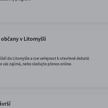
 občany v Litomyšli
jíždí do Litomyšle a zve veřejnost k otevřené debatě.
co vás zajímá, nebo sledujte přenos online.
ávrší