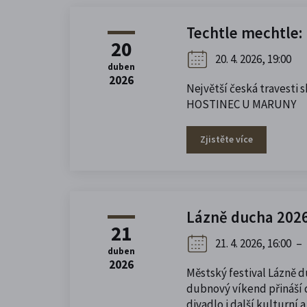
Techtle mechtle:
20
20. 4. 2026, 19:00
duben
2026
Největší česká travesti 
HOSTINEC U MARUNY
Zjistěte více
Lázně ducha 202
21
21. 4. 2026, 16:00
–
duben
2026
Městský festival Lázně d
dubnový víkend přináší 
divadlo i další kulturní