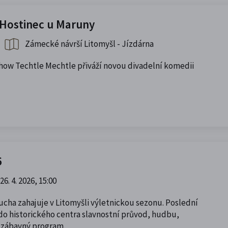
 Hostinec u Maruny
Zámecké návrší Litomyšl - Jízdárna
show Techtle Mechtle přiváží novou divadelní komedii
6
26. 4. 2026, 15:00
ucha zahajuje v Litomyšli výletnickou sezonu. Poslední
do historického centra slavnostní průvod, hudbu,
 a zábavný program.