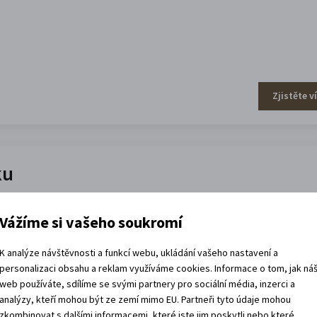
Zjistěte v
ku
Vážíme si vašeho soukromí
K analýze návštěvnosti a funkcí webu, ukládání vašeho nastavení a
personalizaci obsahu a reklam využíváme cookies. Informace o tom, jak ná
web používáte, sdílíme se svými partnery pro sociální média, inzerci a
Zjistěte v
analýzy, kteří mohou být ze zemí mimo EU. Partneři tyto údaje mohou
zkombinovat s dalšími informacemi, které jste jim poskytli nebo které