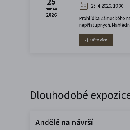
25
25. 4. 2026, 10:30
duben
2026
Prohlídka Zámeckého návr
nepřístupných. Nahlédne
Zjistěte více
Dlouhodobé expozic
Andělé na návrší