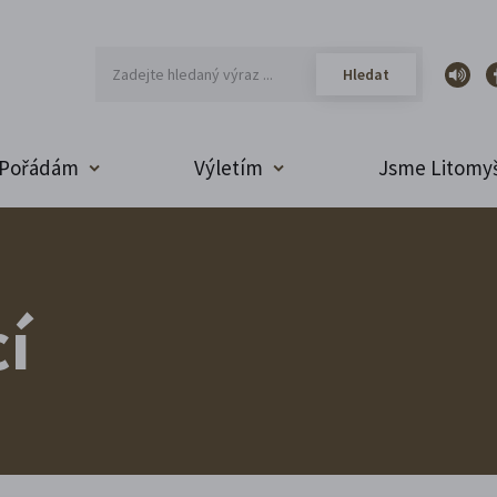
Pořádám
Výletím
Jsme Litomyš
í