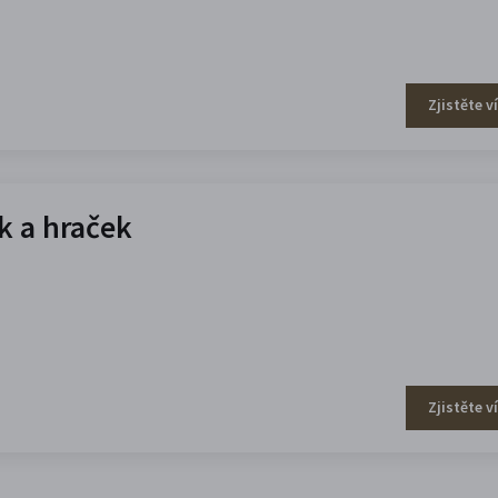
Zjistěte v
 a hraček
Zjistěte v