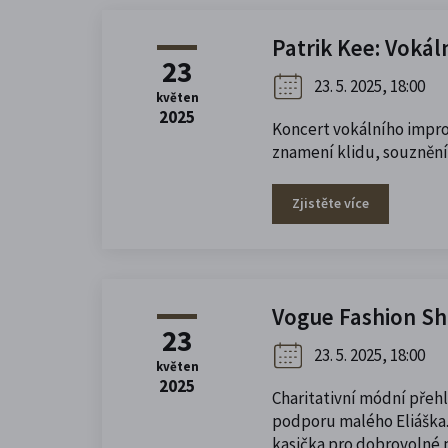
Patrik Kee: Vokál
23
23. 5. 2025, 18:00
květen
2025
Koncert vokálního impro
znamení klidu, souznění 
Zjistěte více
Vogue Fashion Sh
23
23. 5. 2025, 18:00
květen
2025
Charitativní módní pře
podporu malého Eliáška
kasička pro dobrovolné 