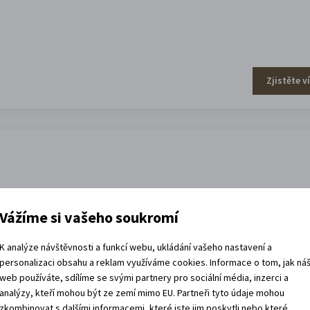
Zjistěte v
Vážíme si vašeho soukromí
K analýze návštěvnosti a funkcí webu, ukládání vašeho nastavení a
personalizaci obsahu a reklam využíváme cookies. Informace o tom, jak ná
Zjistěte v
web používáte, sdílíme se svými partnery pro sociální média, inzerci a
analýzy, kteří mohou být ze zemí mimo EU. Partneři tyto údaje mohou
zkombinovat s dalšími informacemi, které jste jim poskytli nebo které