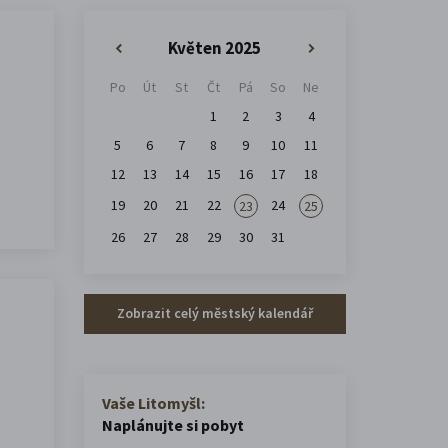
Květen 2025
«
»
Po
Út
St
Čt
Pá
So
Ne
1
2
3
4
5
6
7
8
9
10
11
12
13
14
15
16
17
18
19
20
21
22
24
23
25
26
27
28
29
30
31
Zobrazit celý městský kalendář
Vaše Litomyšl:
Naplánujte si pobyt