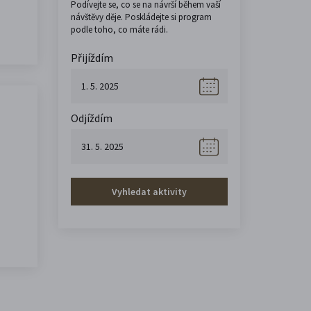
Podívejte se, co se na návrší během vaší
návštěvy děje. Poskládejte si program
podle toho, co máte rádi.
Přijíždím
Odjíždím
Vyhledat aktivity