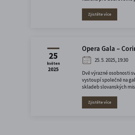
Zjistěte více
Opera Gala – Cor
25
25. 5. 2025, 19:30
květen
2025
Dvě výrazné osobnosti sv
vystoupí společně na gal
skladeb slovanských mis
Zjistěte více