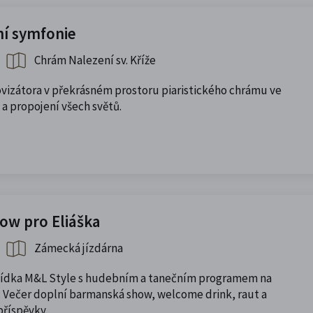
ní symfonie
Chrám Nalezení sv. Kříže
vizátora v překrásném prostoru piaristického chrámu ve
a propojení všech světů.
ow pro Eliáška
Zámecká jízdárna
hlídka M&L Style s hudebním a tanečním programem na
. Večer doplní barmanská show, welcome drink, raut a
příspěvky.