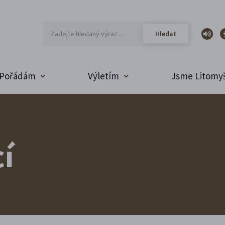
Pořádám
Výletím
Jsme Litomyš
í