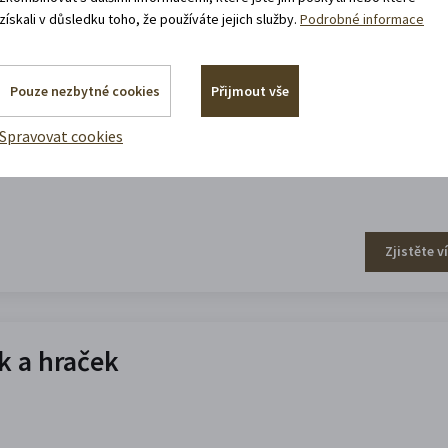
získali v důsledku toho, že používáte jejich služby.
Podrobné informace
efa Váchala
Pouze nezbytné cookies
Přijmout vše
Spravovat cookies
Zjistěte v
 a hraček