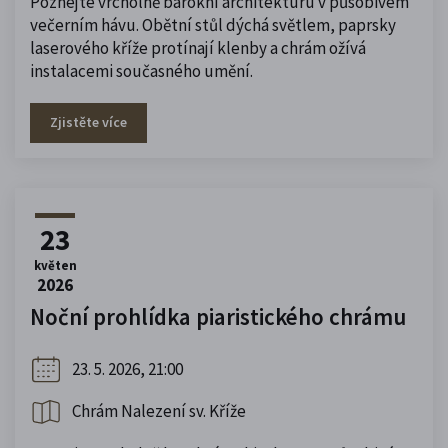
Poznejte vrcholně barokní architekturu v působivém
večerním hávu. Obětní stůl dýchá světlem, paprsky
laserového kříže protínají klenby a chrám ožívá
instalacemi současného umění.
Zjistěte více
23
květen
2026
Noční prohlídka piaristického chrámu
23. 5. 2026, 21:00
Chrám Nalezení sv. Kříže