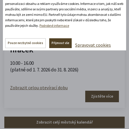
personalizaci obsahu a reklam využíváme cookies. Informace o tom, jak náš web
Zjistěte více
používáte, sdílíme se svými partnery pro sociální média, inzerci a analýzy, kteří
mohou být ze zemí mimo EU. Partneři tyto údaje mohou zkombinovat s dalšími
informacemi, které jste jim poskytli nebo které získali v důsledku toho, že
používáte jejich služby.
Podrobné informace
Muzeum domečků, panenek a
Pouze nezbytné cookies
Přijmout vše
Spravovat cookies
hraček
10.00 - 16.00
(platné od 1. 7. 2026 do 31. 8. 2026)
Zobrazit celou otevírací dobu
Zjistěte více
Zobrazit celý městský kalendář