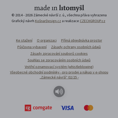
© 2014 - 2026 Zámecké návrší z. ú., všechna přáva vyhrazena
Grafický návrh
KošnarDesign.cz
a realizace
CZECHGROUP.cz
Ke stažení
O organizaci
Přímá objednávka prostor
Půjčovna vybavení
Zásady ochrany osobních údajů
Zásady zpracování souborů cookies
Souhlas se zpracováním osobních údajů
Vnitřní oznamovací systém (whistleblowing)
Všeobecné obchodní podmínky - pro prodej a nákup v e-shopu
„Zámecké návrší“ 02/25 -