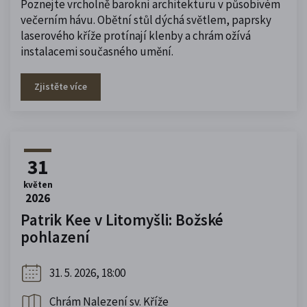
Poznejte vrcholně barokní architekturu v působivém
večerním hávu. Obětní stůl dýchá světlem, paprsky
laserového kříže protínají klenby a chrám ožívá
instalacemi současného umění.
Zjistěte více
31
květen
2026
Patrik Kee v Litomyšli: Božské
pohlazení
31. 5. 2026, 18:00
Chrám Nalezení sv. Kříže