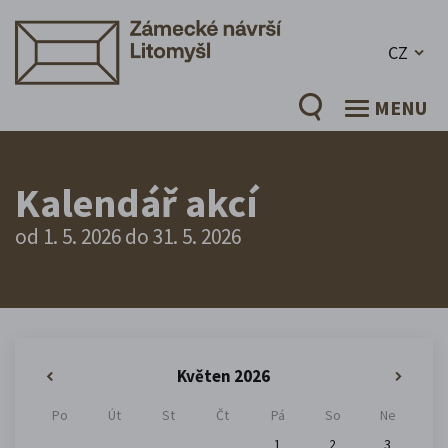
CZ
MENU
Kalendář akcí
od 1. 5. 2026 do 31. 5. 2026
Květen 2026
«
»
Po
Út
St
Čt
Pá
So
Ne
1
2
3