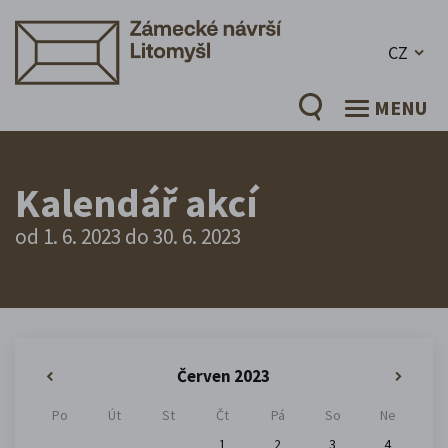
CZ
MENU
Kalendář akcí
od 1. 6. 2023 do 30. 6. 2023
Červen 2023
«
»
Po
Út
St
Čt
Pá
So
Ne
1
2
3
4