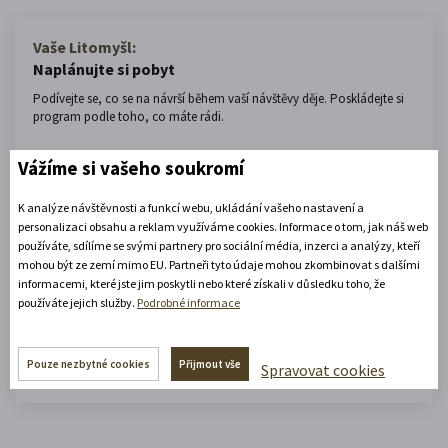
Vaše Litomyšl:
Naplánujte si pobyt
Podívejte se, co se na návrší během vaší návštěvy děje. Poskládejte si
program podle toho, co máte rádi.
Přijíždím
Vážíme si vašeho soukromí
K analýze návštěvnosti a funkcí webu, ukládání vašeho nastavení a
personalizaci obsahu a reklam využíváme cookies. Informace o tom, jak náš web
Odjíždím
používáte, sdílíme se svými partnery pro sociální média, inzerci a analýzy, kteří
mohou být ze zemí mimo EU. Partneři tyto údaje mohou zkombinovat s dalšími
informacemi, které jste jim poskytli nebo které získali v důsledku toho, že
používáte jejich služby.
Podrobné informace
Vyhledat aktivity
Pouze nezbytné cookies
Přijmout vše
Spravovat cookies