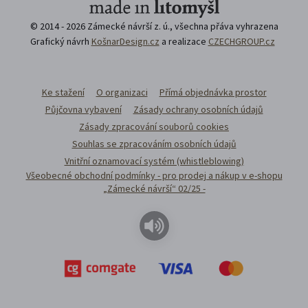
© 2014 - 2026 Zámecké návrší z. ú., všechna přáva vyhrazena
Grafický návrh
KošnarDesign.cz
a realizace
CZECHGROUP.cz
Ke stažení
O organizaci
Přímá objednávka prostor
Půjčovna vybavení
Zásady ochrany osobních údajů
Zásady zpracování souborů cookies
Souhlas se zpracováním osobních údajů
Vnitřní oznamovací systém (whistleblowing)
Všeobecné obchodní podmínky - pro prodej a nákup v e-shopu
„Zámecké návrší“ 02/25 -