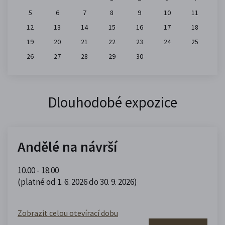
5
6
7
8
9
10
11
12
13
14
15
16
17
18
19
20
21
22
23
24
25
26
27
28
29
30
Dlouhodobé expozice
Andělé na návrší
10.00 - 18.00
(platné od 1. 6. 2026 do 30. 9. 2026)
Zobrazit celou otevírací dobu