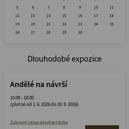
5
6
7
8
9
10
11
12
13
14
15
16
17
18
19
20
21
22
23
24
25
26
27
28
29
30
Dlouhodobé expozice
Andělé na návrší
10.00 - 18.00
(platné od 1. 6. 2026 do 30. 9. 2026)
Zobrazit celou otevírací dobu