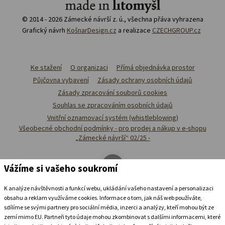
© 2014 - 2026 Zámecké návrší z. ú., všechna přáva vyhrazena
Grafický návrh
KošnarDesign.cz
a realizace
CZECHGROUP.cz
Ke stažení
O organizaci
Přímá objednávka prostor
Půjčovna vybavení
Zásady ochrany osobních údajů
Zásady zpracování souborů cookies
Souhlas se zpracováním osobních údajů
Vnitřní oznamovací systém (whistleblowing)
Všeobecné obchodní podmínky - pro prodej a nákup v e-shopu
„Zámecké návrší“ 02/25 -
Vážíme si vašeho soukromí
K analýze návštěvnosti a funkcí webu, ukládání vašeho nastavení a personalizaci
obsahu a reklam využíváme cookies. Informace o tom, jak náš web používáte,
sdílíme se svými partnery pro sociální média, inzerci a analýzy, kteří mohou být ze
zemí mimo EU. Partneři tyto údaje mohou zkombinovat s dalšími informacemi, které