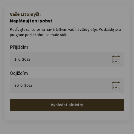
Vaše Litomyšl:
Naplánujte si pobyt
Podívejte se, co se na návrší během vaší návštěvy děje. Poskládejte si
program podle toho, co máte rádi.
Přijíždím
Odjíždím
Vyhledat aktivity