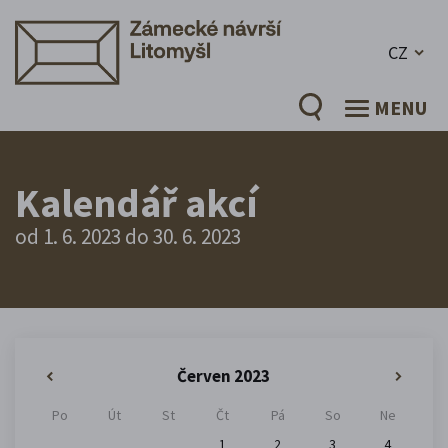
CZ
MENU
Kalendář akcí
od 1. 6. 2023 do 30. 6. 2023
Červen 2023
«
»
Po
Út
St
Čt
Pá
So
Ne
1
2
3
4