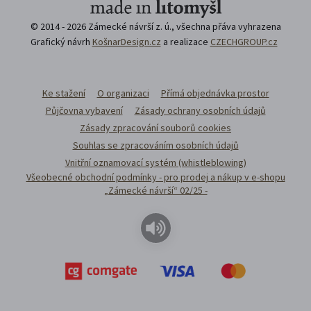
© 2014 - 2026 Zámecké návrší z. ú., všechna přáva vyhrazena
Grafický návrh
KošnarDesign.cz
a realizace
CZECHGROUP.cz
Ke stažení
O organizaci
Přímá objednávka prostor
Půjčovna vybavení
Zásady ochrany osobních údajů
Zásady zpracování souborů cookies
Souhlas se zpracováním osobních údajů
Vnitřní oznamovací systém (whistleblowing)
Všeobecné obchodní podmínky - pro prodej a nákup v e-shopu
„Zámecké návrší“ 02/25 -