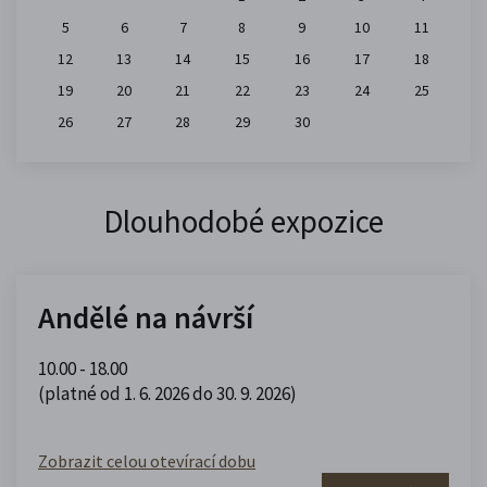
5
6
7
8
9
10
11
12
13
14
15
16
17
18
19
20
21
22
23
24
25
26
27
28
29
30
Dlouhodobé expozice
Andělé na návrší
10.00 - 18.00
(platné od 1. 6. 2026 do 30. 9. 2026)
Zobrazit celou otevírací dobu