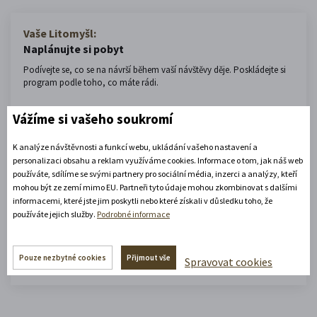
Vaše Litomyšl:
Naplánujte si pobyt
Podívejte se, co se na návrší během vaší návštěvy děje. Poskládejte si
program podle toho, co máte rádi.
Přijíždím
Vážíme si vašeho soukromí
K analýze návštěvnosti a funkcí webu, ukládání vašeho nastavení a
personalizaci obsahu a reklam využíváme cookies. Informace o tom, jak náš web
Odjíždím
používáte, sdílíme se svými partnery pro sociální média, inzerci a analýzy, kteří
mohou být ze zemí mimo EU. Partneři tyto údaje mohou zkombinovat s dalšími
informacemi, které jste jim poskytli nebo které získali v důsledku toho, že
používáte jejich služby.
Podrobné informace
Vyhledat aktivity
Pouze nezbytné cookies
Přijmout vše
Spravovat cookies