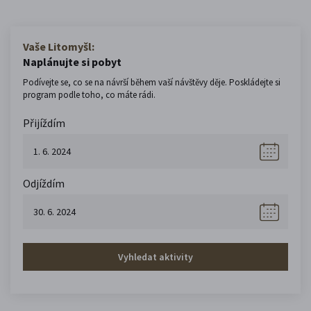
Vaše Litomyšl:
Naplánujte si pobyt
Podívejte se, co se na návrší během vaší návštěvy děje. Poskládejte si
program podle toho, co máte rádi.
Přijíždím
Odjíždím
Vyhledat aktivity