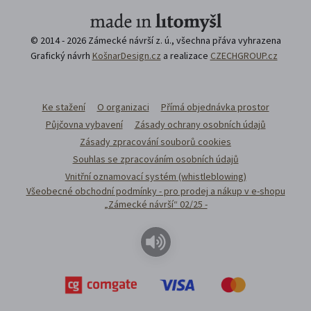
© 2014 - 2026 Zámecké návrší z. ú., všechna přáva vyhrazena
Grafický návrh
KošnarDesign.cz
a realizace
CZECHGROUP.cz
Ke stažení
O organizaci
Přímá objednávka prostor
Půjčovna vybavení
Zásady ochrany osobních údajů
Zásady zpracování souborů cookies
Souhlas se zpracováním osobních údajů
Vnitřní oznamovací systém (whistleblowing)
Všeobecné obchodní podmínky - pro prodej a nákup v e-shopu
„Zámecké návrší“ 02/25 -