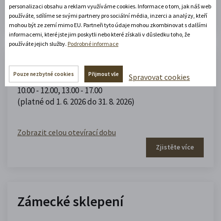
personalizaci obsahu a reklam využíváme cookies. Informace o tom, jak náš web
Zjistěte více
používáte, sdílíme se svými partnery pro sociální média, inzerci a analýzy, kteří
mohou být ze zemí mimo EU. Partneři tyto údaje mohou zkombinovat s dalšími
informacemi, které jste jim poskytli nebo které získali v důsledku toho, že
používáte jejich služby.
Podrobné informace
Městská obrazárna na zámku
Pouze nezbytné cookies
Přijmout vše
Spravovat cookies
10.00 - 12.00
,
13.00 - 17.00
(platné od 1. 6. 2026 do 31. 8. 2026)
Zobrazit celou otevírací dobu
Zjistěte více
Zámecké sklepení