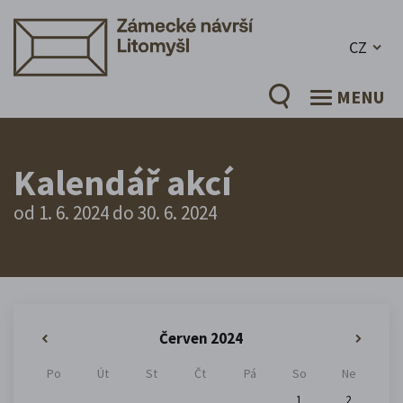
CZ
MENU
Kalendář akcí
od 1. 6. 2024 do 30. 6. 2024
Červen 2024
«
»
Po
Út
St
Čt
Pá
So
Ne
1
2