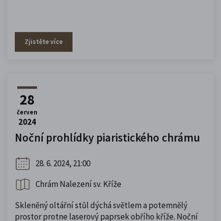
Zjistěte více
28
červen
2024
Noční prohlídky piaristického chrámu
28. 6. 2024, 21:00
Chrám Nalezení sv. Kříže
Skleněný oltářní stůl dýchá světlem a potemnělý
prostor protne laserový paprsek obřího kříže. Noční