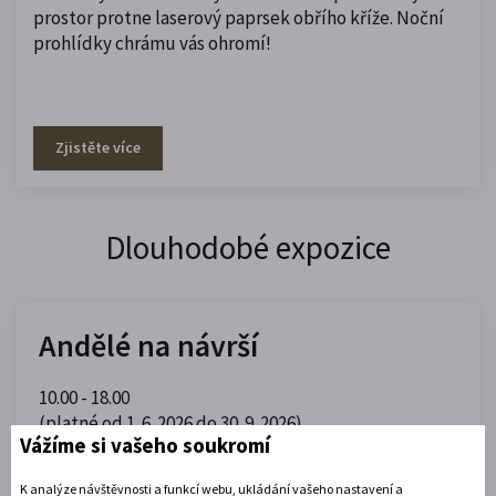
prostor protne laserový paprsek obřího kříže. Noční
prohlídky chrámu vás ohromí!
Zjistěte více
Dlouhodobé expozice
Andělé na návrší
10.00 - 18.00
(platné od 1. 6. 2026 do 30. 9. 2026)
Vážíme si vašeho soukromí
Zobrazit celou otevírací dobu
K analýze návštěvnosti a funkcí webu, ukládání vašeho nastavení a