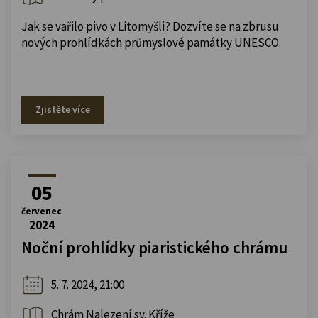
Jak se vařilo pivo v Litomyšli? Dozvíte se na zbrusu
nových prohlídkách průmyslové památky UNESCO.
Zjistěte více
05
červenec
2024
Noční prohlídky piaristického chrámu
5. 7. 2024, 21:00
Chrám Nalezení sv. Kříže