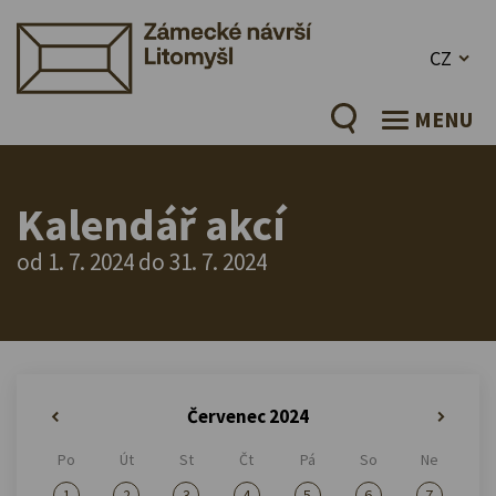
CZ
MENU
Kalendář akcí
od 1. 7. 2024 do 31. 7. 2024
Červenec 2024
«
»
Po
Út
St
Čt
Pá
So
Ne
1
2
3
4
5
6
7