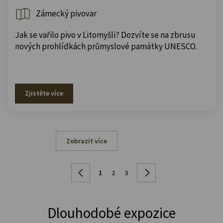
Zámecký pivovar
Jak se vařilo pivo v Litomyšli? Dozvíte se na zbrusu
nových prohlídkách průmyslové památky UNESCO.
Zjistěte více
Zobrazit více
1
2
3
Dlouhodobé expozice