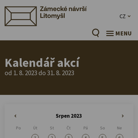
CZ
MENU
Kalendář akcí
od 1. 8. 2023 do 31. 8. 2023
Srpen 2023
«
»
Po
Út
St
Čt
Pá
So
Ne
1
2
3
4
5
6