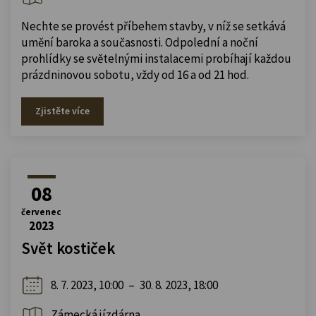
Nechte se provést příbehem stavby, v níž se setkává
umění baroka a současnosti. Odpolední a noční
prohlídky se světelnými instalacemi probíhají každou
prázdninovou sobotu, vždy od 16 a od 21 hod.
Zjistěte více
08
červenec
2023
Svět kostiček
8. 7. 2023, 10:00
–
30. 8. 2023, 18:00
Zámecká jízdárna