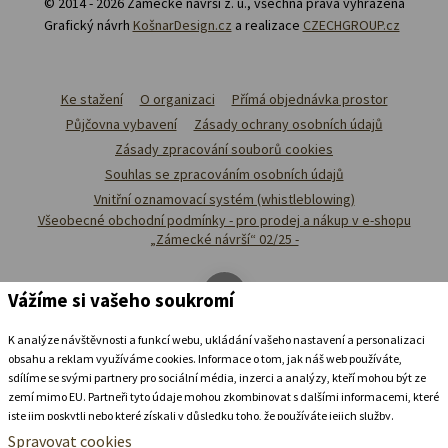
© 2014 - 2026 Zámecké návrší z. ú., všechna přáva vyhrazena
Grafický návrh
KošnarDesign.cz
a realizace
CZECHGROUP.cz
Ke stažení
O organizaci
Přímá objednávka prostor
Půjčovna vybavení
Zásady ochrany osobních údajů
Zásady zpracování souborů cookies
Souhlas se zpracováním osobních údajů
Vnitřní oznamovací systém (whistleblowing)
Všeobecné obchodní podmínky - pro prodej a nákup v e-shopu
„Zámecké návrší“ 02/25 -
Vážíme si vašeho soukromí
K analýze návštěvnosti a funkcí webu, ukládání vašeho nastavení a personalizaci
obsahu a reklam využíváme cookies. Informace o tom, jak náš web používáte,
sdílíme se svými partnery pro sociální média, inzerci a analýzy, kteří mohou být ze
zemí mimo EU. Partneři tyto údaje mohou zkombinovat s dalšími informacemi, které
jste jim poskytli nebo které získali v důsledku toho, že používáte jejich služby.
Podrobné informace
Spravovat cookies