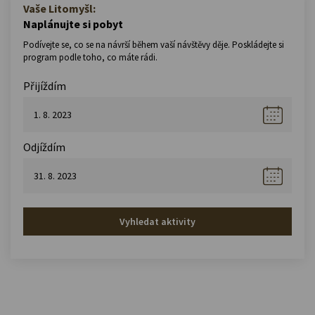
Vaše Litomyšl:
Naplánujte si pobyt
Podívejte se, co se na návrší během vaší návštěvy děje. Poskládejte si
program podle toho, co máte rádi.
Přijíždím
Odjíždím
Vyhledat aktivity