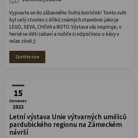
Vypravte se do zábavného Světa kostiček! Tento svět
byl celý stvořen z dílků známých stavebnic jako je
LEGO, SEVA, CHEVA a ROTO. Výstava vás inspiruje, v
herně se děti zabaví a rodiče si odpočinou u kávy v
relax zóně ;)
Zjistěte více
15
červenec
2023
Letní výstava Unie výtvarných umělců
pardubického regionu na Zámeckém
návrší