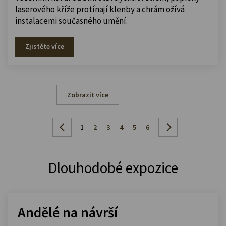
laserového kříže protínají klenby a chrám ožívá
instalacemi současného umění.
Zjistěte více
Zobrazit více
1
2
3
4
5
6
Dlouhodobé expozice
Andělé na návrší