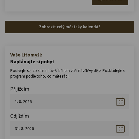
Zobrazit celý městský kalendář
Vaše Litomyšl:
Naplánujte si pobyt
Podívejte se, co se na návrší během vaší návštěvy děje. Poskládejte si
program podle toho, co máte rádi.
Přijíždím
Odjíždím