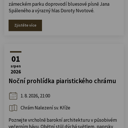
zámeckém parku doprovodí bluesové písně Jana
Spáleného a výrazný hlas Doroty Nvotové.
Zjistěte více
01
srpen
2026
Noční prohlídka piaristického chrámu
1. 8. 2026, 21:00
Chrám Nalezení sv. Kříže
Poznejte vrcholně barokní architekturu v působivém
večerním hávu. Obětní stůl dýchá světlem, paprsky