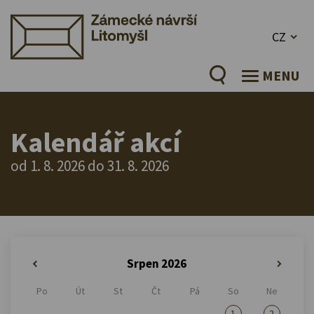
CZ
MENU
Kalendář akcí
od 1. 8. 2026 do 31. 8. 2026
Srpen 2026
«
»
Po
Út
St
Čt
Pá
So
Ne
1
2