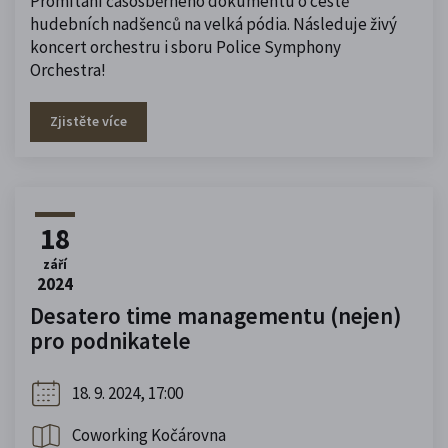
Promítání časosběrného dokumentu o cestě
hudebních nadšenců na velká pódia. Následuje živý
koncert orchestru i sboru Police Symphony
Orchestra!
Zjistěte více
18
září
2024
Desatero time managementu (nejen)
pro podnikatele
18. 9. 2024, 17:00
Coworking Kočárovna