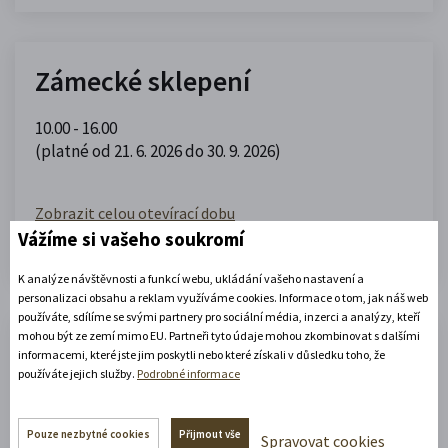
Zámecké sklepení
10.00 - 16.00
(platné od 21. 6. 2026 do 30. 9. 2026)
Zobrazit celou otevírací dobu
Vážíme si vašeho soukromí
Zjistěte více
K analýze návštěvnosti a funkcí webu, ukládání vašeho nastavení a
personalizaci obsahu a reklam využíváme cookies. Informace o tom, jak náš web
používáte, sdílíme se svými partnery pro sociální média, inzerci a analýzy, kteří
mohou být ze zemí mimo EU. Partneři tyto údaje mohou zkombinovat s dalšími
Portmoneum – Museum Josefa
informacemi, které jste jim poskytli nebo které získali v důsledku toho, že
používáte jejich služby.
Podrobné informace
Váchala
Pouze nezbytné cookies
Přijmout vše
Portmoneum
Spravovat cookies