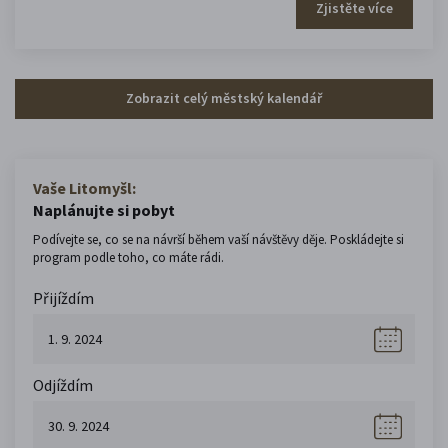
Zjistěte více
Zobrazit celý městský kalendář
Vaše Litomyšl:
Naplánujte si pobyt
Podívejte se, co se na návrší během vaší návštěvy děje. Poskládejte si
program podle toho, co máte rádi.
Přijíždím
Odjíždím