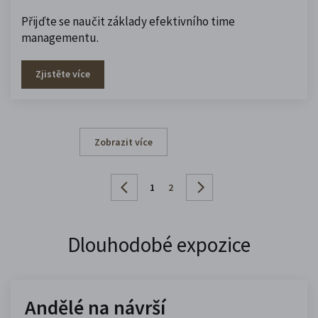
Přijďte se naučit základy efektivního time
managementu.
Zjistěte více
Zobrazit více
1
2
Dlouhodobé expozice
Andělé na návrší