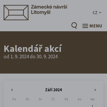
CZ
MENU
Kalendář akcí
od 1. 9. 2024 do 30. 9. 2024
Září 2024
«
»
Po
Út
St
Čt
Pá
So
Ne
1