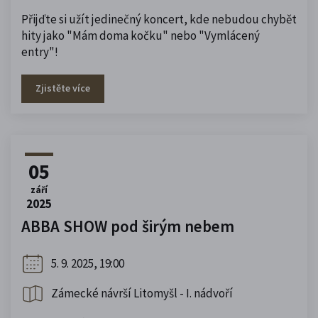
Přijďte si užít jedinečný koncert, kde nebudou chybět
hity jako "Mám doma kočku" nebo "Vymlácený
entry"!
Zjistěte více
05
září
2025
ABBA SHOW pod širým nebem
5. 9. 2025, 19:00
Zámecké návrší Litomyšl - I. nádvoří