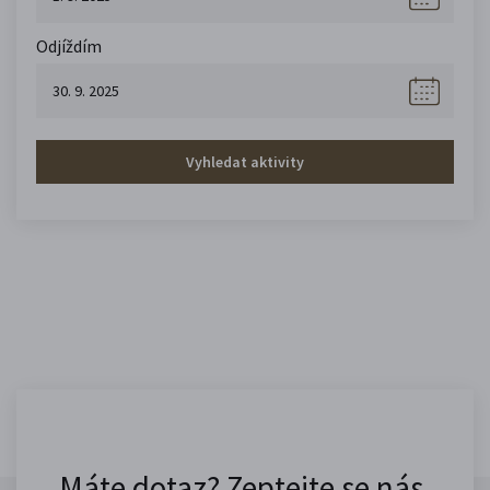
Odjíždím
Vyhledat aktivity
Máte dotaz? Zeptejte se nás.