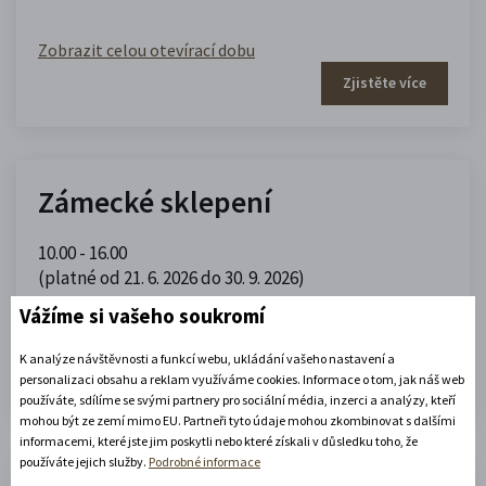
Zobrazit celou otevírací dobu
Zjistěte více
Zámecké sklepení
10.00 - 16.00
(platné od 21. 6. 2026 do 30. 9. 2026)
Vážíme si vašeho soukromí
Zobrazit celou otevírací dobu
K analýze návštěvnosti a funkcí webu, ukládání vašeho nastavení a
Zjistěte více
personalizaci obsahu a reklam využíváme cookies. Informace o tom, jak náš web
používáte, sdílíme se svými partnery pro sociální média, inzerci a analýzy, kteří
mohou být ze zemí mimo EU. Partneři tyto údaje mohou zkombinovat s dalšími
informacemi, které jste jim poskytli nebo které získali v důsledku toho, že
používáte jejich služby.
Podrobné informace