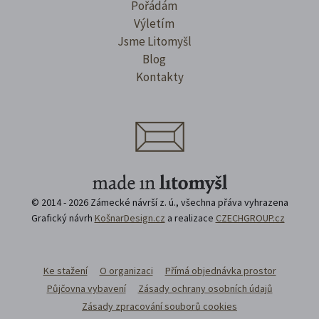
Pořádám
Výletím
Jsme Litomyšl
Blog
Kontakty
© 2014 - 2026 Zámecké návrší z. ú., všechna přáva vyhrazena
Grafický návrh
KošnarDesign.cz
a realizace
CZECHGROUP.cz
Ke stažení
O organizaci
Přímá objednávka prostor
Půjčovna vybavení
Zásady ochrany osobních údajů
Zásady zpracování souborů cookies