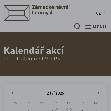
CZ
MENU
Kalendář akcí
od 1. 9. 2025 do 30. 9. 2025
Září 2025
«
»
Po
Út
St
Čt
Pá
So
Ne
1
2
3
6
7
4
5