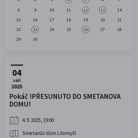
8
9
10
11
14
12
13
15
16
17
18
19
20
21
22
24
25
27
28
23
26
29
30
04
září
2025
Pokáč !PŘESUNUTO DO SMETANOVA
DOMU!
4. 9. 2025, 19:00
Smetanův dům Litomyšl