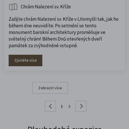
Chrám Nalezení sv. Kříže
Zažijte chrám Nalezení sv. Kříže v Litomyšli tak, jak ho
během dne neuvidíte. Po setmění se tento
monument barokní architektury proměňuje ve
světelný chrám! Během Dnů otevřených dveří
památek za zvýhodněné vstupné.
Zjistěte více
Zobrazit více
1
2