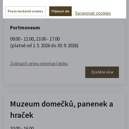
Portmoneum – Museum Josefa
Váchala
Pouze nezbytné cookies
Přijmout vše
Spravovat cookies
Portmoneum
09.00 - 12.00
,
13.00 - 17.00
(platné od 1. 5. 2026 do 30. 9. 2026)
Zobrazit celou otevírací dobu
Zjistěte více
Muzeum domečků, panenek a
hraček
10.00 - 16.00