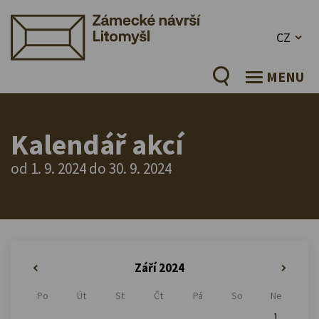
CZ
MENU
Kalendář akcí
od 1. 9. 2024 do 30. 9. 2024
Září 2024
«
»
Po
Út
St
Čt
Pá
So
Ne
1