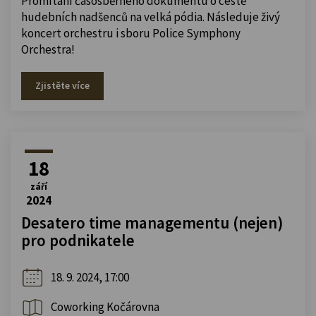
Promítání časosběrného dokumentu o cestě
hudebních nadšenců na velká pódia. Následuje živý
koncert orchestru i sboru Police Symphony
Orchestra!
Zjistěte více
18
září
2024
Desatero time managementu (nejen)
pro podnikatele
18. 9. 2024, 17:00
Coworking Kočárovna