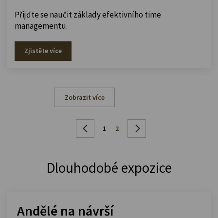
Přijďte se naučit základy efektivního time
managementu.
Zjistěte více
Zobrazit více
1
2
Dlouhodobé expozice
Andělé na návrší