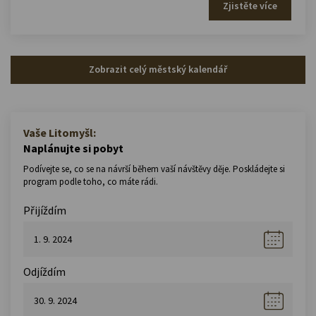
Zjistěte více
Zobrazit celý městský kalendář
Vaše Litomyšl:
Naplánujte si pobyt
Podívejte se, co se na návrší během vaší návštěvy děje. Poskládejte si
program podle toho, co máte rádi.
Přijíždím
Odjíždím