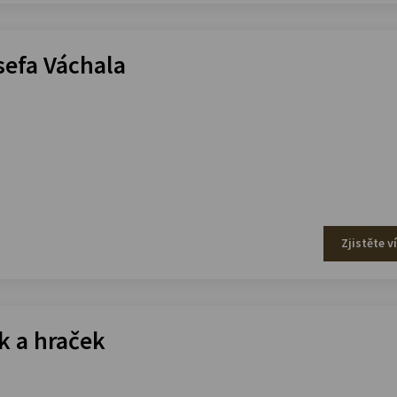
efa Váchala
Zjistěte v
 a hraček