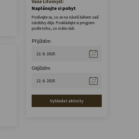
Vaše Litomyšl:
Naplánujte si pobyt
Podívejte se, co se na návrší během vaší
návštěvy děje. Poskládejte si program
podle toho, co máte rádi.
Přijíždím
Odjíždím
Vyhledat aktivity