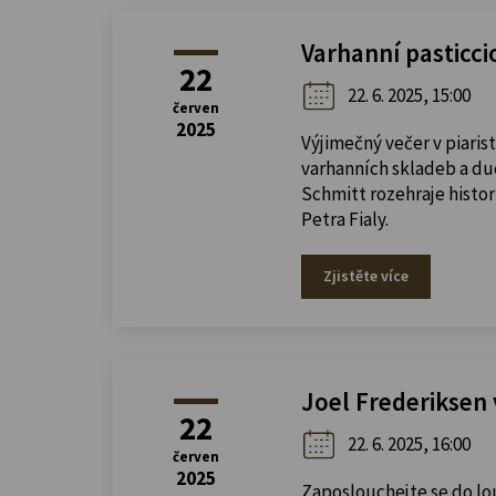
Varhanní pasticci
22
22. 6. 2025, 15:00
červen
2025
Výjimečný večer v piar
varhanních skladeb a du
Schmitt rozehraje histo
Petra Fialy.
Zjistěte více
Joel Frederiksen 
22
22. 6. 2025, 16:00
červen
2025
Zaposlouchejte se do lout