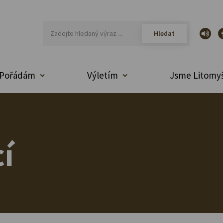
Pořádám
Výletím
Jsme Litomyš
í