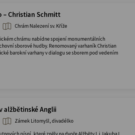
o – Christian Schmitt
Chrám Nalezení sv. Kříže
istickém chrámu nabídne spojení monumentálních
chovní sborové hudby. Renomovaný varhaník Christian
rické barokní varhany v dialogu se sborem pod vedením
v alžbětinské Anglii
Zámek Litomyšl, divadélko
nových písní, které zněly na dvoře Alžběty I. i Jakuba I.