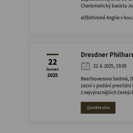
Charismatický basista J
alžbětinské Anglie v k
Dresdner Philhar
22
22. 6. 2025, 19:30
červen
2025
Beethovenova Sedmá, Dvo
zazní v podání prestižní
z nejvýraznějších českýc
Zjistěte více