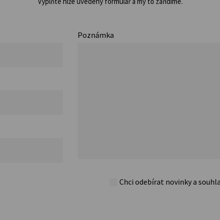
Vyplňte níže uvedený formulář a my to zařídíme.
Poznámka
Chci odebírat novinky a souhl