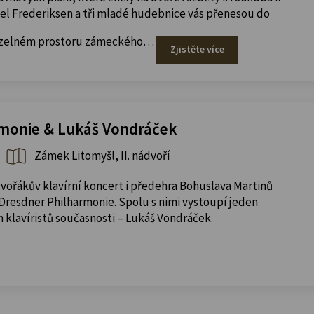
oel Frederiksen a tři mladé hudebnice vás přenesou do
ouzelném prostoru zámeckého…
Zjistěte více
monie & Lukáš Vondráček
Zámek Litomyšl, II. nádvoří
řákův klavírní koncert i předehra Bohuslava Martinů
 Dresdner Philharmonie. Spolu s nimi vystoupí jeden
h klavíristů současnosti – Lukáš Vondráček.