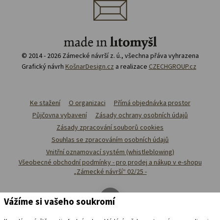
© 2014 - 2026 Zámecké návrší z. ú., všechna přáva vyhrazena
Grafický návrh
KošnarDesign.cz
a realizace
CZECHGROUP.cz
Ke stažení
O organizaci
Přímá objednávka prostor
Půjčovna vybavení
Zásady ochrany osobních údajů
Zásady zpracování souborů cookies
Souhlas se zpracováním osobních údajů
Vnitřní oznamovací systém (whistleblowing)
Všeobecné obchodní podmínky - pro prodej a nákup v e-shopu
„Zámecké návrší“ 02/25 -
Vážíme si vašeho soukromí