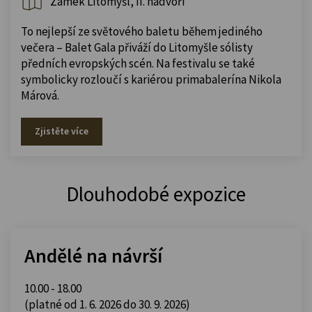
Zámek Litomyšl, II. nádvoří
To nejlepší ze světového baletu během jediného
večera – Balet Gala přiváží do Litomyšle sólisty
předních evropských scén. Na festivalu se také
symbolicky rozloučí s kariérou primabalerína Nikola
Márová.
Zjistěte více
Dlouhodobé expozice
Andělé na návrší
10.00 - 18.00
(platné od 1. 6. 2026 do 30. 9. 2026)