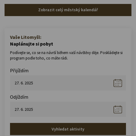
Zobrazit celý městský kalendář
Vaše Litomyšl:
Naplánujte si pobyt
Podívejte se, co se na návrší během vaší návštěvy děje. Poskládejte si
program podle toho, co máte rádi.
Přijíždím
Odjíždím
Vyhledat aktivity