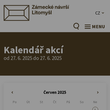
CZ
MENU
Kalendář akcí
od 27. 6. 2025 do 27. 6. 2025
Červen 2025
«
»
Po
Út
St
Čt
Pá
So
Ne
1