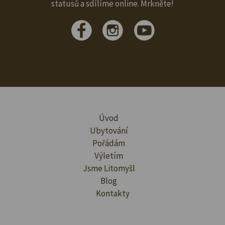
statusů a sdílíme online. Mrkněte!
Úvod
Ubytování
Pořádám
Výletím
Jsme Litomyšl
Blog
Kontakty