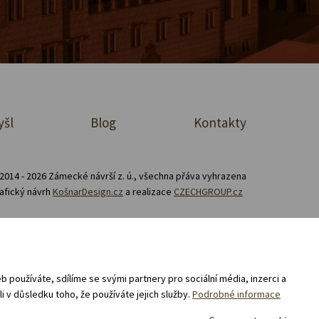
yšl
Blog
Kontakty
2014 - 2026 Zámecké návrší z. ú., všechna přáva vyhrazena
afický návrh
KošnarDesign.cz
a realizace
CZECHGROUP.cz
Zásady zpracování souborů cookies
prodej a nákup v e-shopu „Zámecké návrší“ 02/25 -
 používáte, sdílíme se svými partnery pro sociální média, inzerci a
i v důsledku toho, že používáte jejich služby.
Podrobné informace