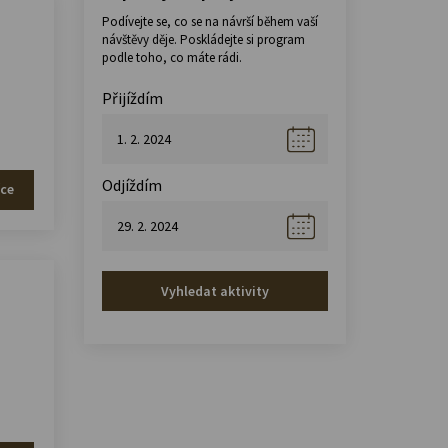
Podívejte se, co se na návrší během vaší
návštěvy děje. Poskládejte si program
podle toho, co máte rádi.
Přijíždím
Odjíždím
íce
Vyhledat aktivity