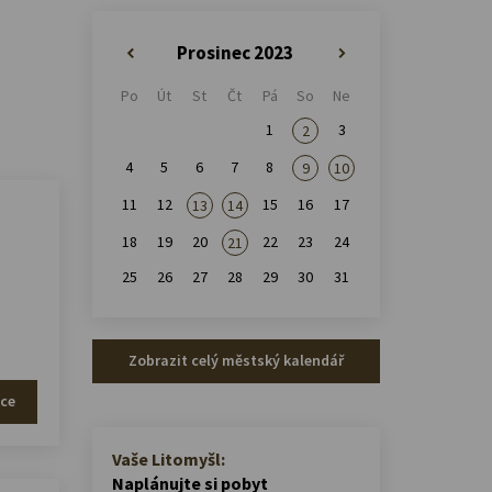
Prosinec 2023
«
»
Po
Út
St
Čt
Pá
So
Ne
1
3
2
4
5
6
7
8
9
10
11
12
15
16
17
13
14
18
19
20
22
23
24
21
25
26
27
28
29
30
31
Zobrazit celý městský kalendář
íce
Vaše Litomyšl:
Naplánujte si pobyt