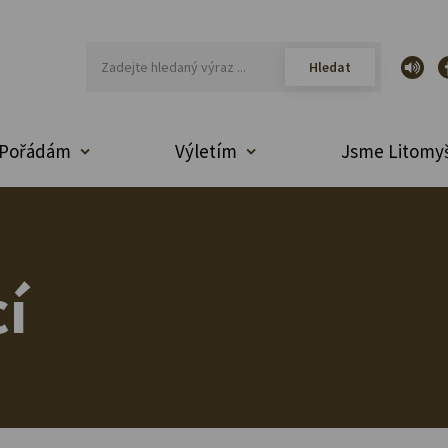
Pořádám
Výletím
Jsme Litomyš
í