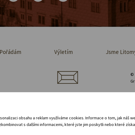
Pořádám
Výletím
Jsme Litom
© 
Gr
jednávka prostor
Půjčovna vybavení
Zásady ochrany osobních údajů
 oznamovací systém (whistleblowing)
Všeobecné obchodní podmínky - pro 
sonalizaci obsahu a reklam využíváme cookies. Informace o tom, jak náš web
kombinovat s dalšími informacemi, které jste jim poskytli nebo které získal