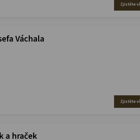
Zjistěte v
efa Váchala
Zjistěte v
 a hraček