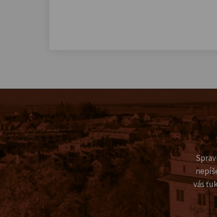
Sprav
nepíš
vás ťu