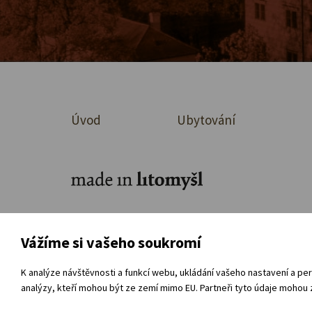
Úvod
Ubytování
Ke stažení
O organizaci
Přímá ob
Vážíme si vašeho soukromí
Souhlas se zpracováním osobních údajů
Vnitřní
K analýze návštěvnosti a funkcí webu, ukládání vašeho nastavení a per
analýzy, kteří mohou být ze zemí mimo EU. Partneři tyto údaje mohou z