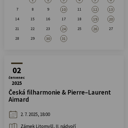
7
8
9
11
10
12
13
14
15
16
17
18
19
20
21
22
23
25
27
24
26
28
29
30
31
02
červenec
2025
Česká filharmonie & Pierre–Laurent
Aimard
2. 7. 2025, 18:00
Zámek Litomyšl, II. nádvoří