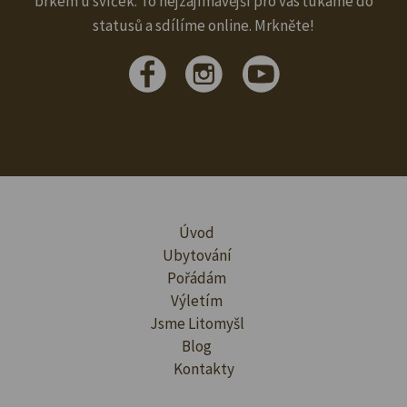
brkem u svíček. To nejzajímavější pro vás ťukáme do
statusů a sdílíme online. Mrkněte!
Úvod
Ubytování
Pořádám
Výletím
Jsme Litomyšl
Blog
Kontakty