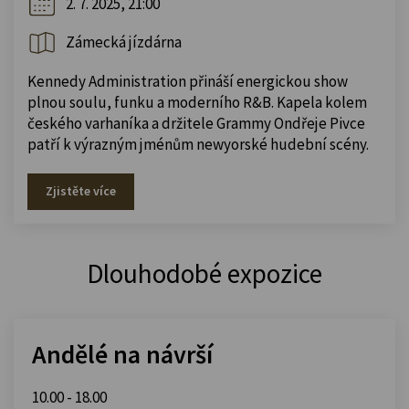
2. 7. 2025, 21:00
Zámecká jízdárna
Kennedy Administration přináší energickou show
plnou soulu, funku a moderního R&B. Kapela kolem
českého varhaníka a držitele Grammy Ondřeje Pivce
patří k výrazným jménům newyorské hudební scény.
Zjistěte více
Dlouhodobé expozice
Andělé na návrší
10.00 - 18.00