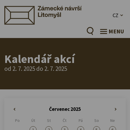
CZ
MENU
Kalendář akcí
od 2. 7. 2025 do 2. 7. 2025
Červenec 2025
«
»
Po
Út
St
Čt
Pá
So
Ne
1
2
3
4
5
6