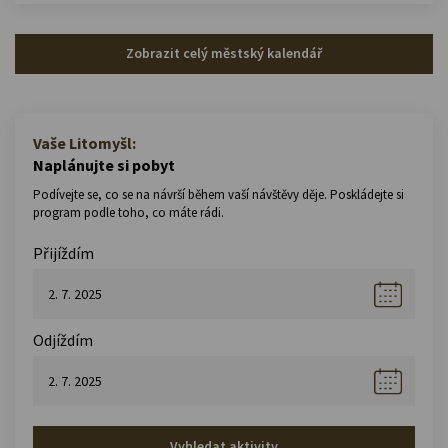
Zobrazit celý městský kalendář
Vaše Litomyšl:
Naplánujte si pobyt
Podívejte se, co se na návrší během vaší návštěvy děje. Poskládejte si
program podle toho, co máte rádi.
Přijíždím
Odjíždím
Vyhledat aktivity