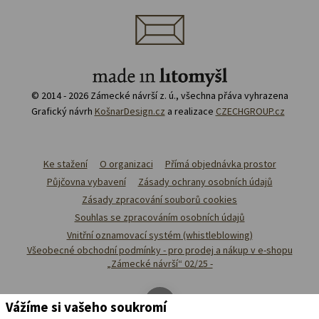
© 2014 - 2026 Zámecké návrší z. ú., všechna přáva vyhrazena
Grafický návrh
KošnarDesign.cz
a realizace
CZECHGROUP.cz
Ke stažení
O organizaci
Přímá objednávka prostor
Půjčovna vybavení
Zásady ochrany osobních údajů
Zásady zpracování souborů cookies
Souhlas se zpracováním osobních údajů
Vnitřní oznamovací systém (whistleblowing)
Všeobecné obchodní podmínky - pro prodej a nákup v e-shopu
„Zámecké návrší“ 02/25 -
Vážíme si vašeho soukromí