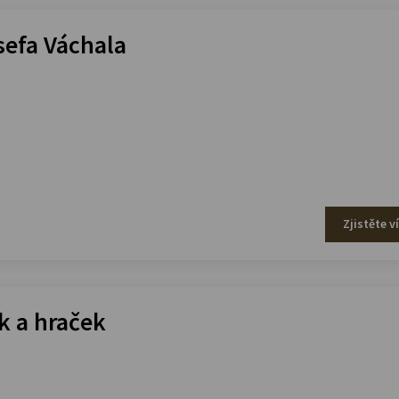
efa Váchala
Zjistěte v
 a hraček