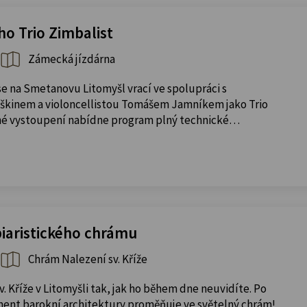
ho Trio Zimbalist
Zámecká jízdárna
se na Smetanovu Litomyšl vrací ve spolupráci s
aškinem a violoncellistou Tomášem Jamníkem jako Trio
čné vystoupení nabídne program plný technické…
piaristického chrámu
Chrám Nalezení sv. Kříže
v. Kříže v Litomyšli tak, jak ho během dne neuvidíte. Po
ent barokní architektury proměňuje ve světelný chrám!