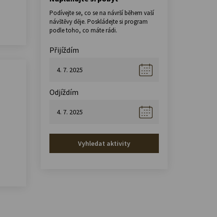
Podívejte se, co se na návrší během vaší
návštěvy děje. Poskládejte si program
podle toho, co máte rádi.
Přijíždím
Odjíždím
Vyhledat aktivity