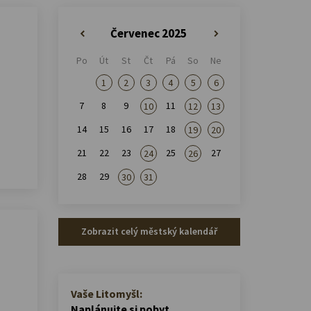
Červenec 2025
«
»
Po
Út
St
Čt
Pá
So
Ne
1
2
3
4
5
6
7
8
9
11
10
12
13
14
15
16
17
18
19
20
21
22
23
25
27
24
26
28
29
30
31
Zobrazit celý městský kalendář
Vaše Litomyšl:
Naplánujte si pobyt