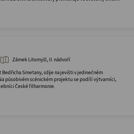
Zámek Litomyšl, II. nádvoří
 Bedřicha Smetany, ožije na jevišti v jedinečném
Na působivém scénickém projektu se podílí výtvarníci,
debníci České filharmonie.