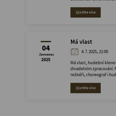
Zjistěte více
Má vlast
04
4. 7. 2025, 21:00
červenec
2025
Má vlast, hudební klenot
divadelním zpracování. 
režiséři, choreograf i hu
Zjistěte více