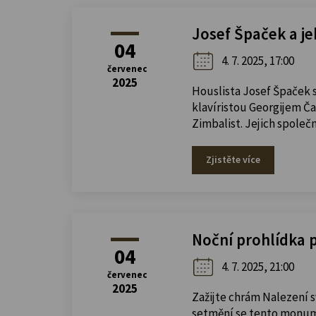
Josef Špaček a je
04
4. 7. 2025, 17:00
červenec
2025
Houslista Josef Špaček 
klavíristou Georgijem Č
Zimbalist. Jejich spole
Zjistěte více
Noční prohlídka 
04
4. 7. 2025, 21:00
červenec
2025
Zažijte chrám Nalezení s
setmění se tento monum