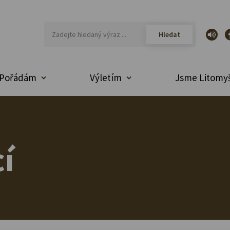
Pořádám
Výletím
Jsme Litomyš
í