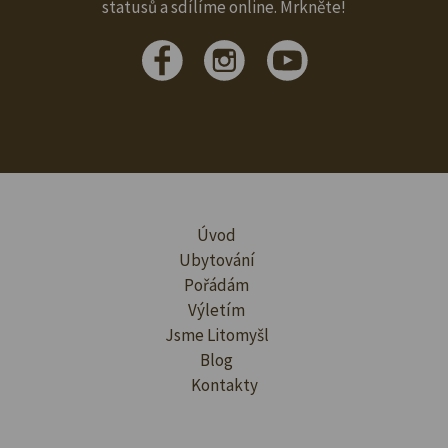
statusů a sdílíme online. Mrkněte!
Úvod
Ubytování
Pořádám
Výletím
Jsme Litomyšl
Blog
Kontakty