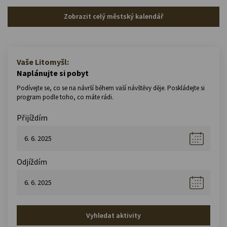
Zobrazit celý městský kalendář
Vaše Litomyšl:
Naplánujte si pobyt
Podívejte se, co se na návrší během vaší návštěvy děje. Poskládejte si
program podle toho, co máte rádi.
Přijíždím
Odjíždím
Vyhledat aktivity