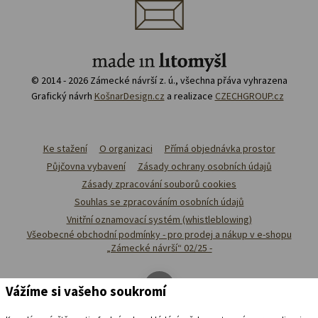
© 2014 - 2026 Zámecké návrší z. ú., všechna přáva vyhrazena
Grafický návrh
KošnarDesign.cz
a realizace
CZECHGROUP.cz
Ke stažení
O organizaci
Přímá objednávka prostor
Půjčovna vybavení
Zásady ochrany osobních údajů
Zásady zpracování souborů cookies
Souhlas se zpracováním osobních údajů
Vnitřní oznamovací systém (whistleblowing)
Všeobecné obchodní podmínky - pro prodej a nákup v e-shopu
„Zámecké návrší“ 02/25 -
Vážíme si vašeho soukromí