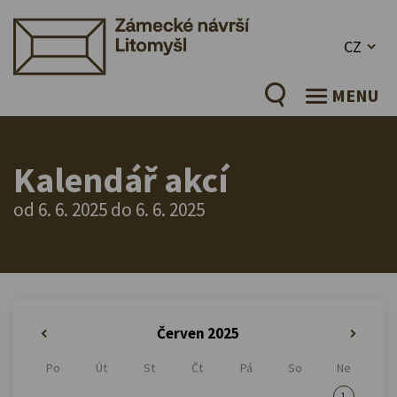
CZ
MENU
Kalendář akcí
od 6. 6. 2025 do 6. 6. 2025
Červen 2025
«
»
Po
Út
St
Čt
Pá
So
Ne
1