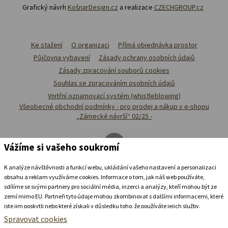
Grafický návrh
KošnarDesign.cz
a realizace
CZECHGROUP.cz
Ke stažení
O organizaci
Přímá objednávka prostor
Půjčovna vybavení
Zásady ochrany osobních údajů
Zásady zpracování souborů cookies
Souhlas se zpracováním osobních údajů
Vnitřní oznamovací systém (whistleblowing)
Všeobecné obchodní podmínky - pro prodej a nákup v e-shopu
„Zámecké návrší“ 02/25 -
Vážíme si vašeho soukromí
K analýze návštěvnosti a funkcí webu, ukládání vašeho nastavení a personalizaci
obsahu a reklam využíváme cookies. Informace o tom, jak náš web používáte,
sdílíme se svými partnery pro sociální média, inzerci a analýzy, kteří mohou být ze
zemí mimo EU. Partneři tyto údaje mohou zkombinovat s dalšími informacemi, které
jste jim poskytli nebo které získali v důsledku toho, že používáte jejich služby.
Podrobné informace
Spravovat cookies
Ubytovat se v
zámeckém
pivovaru