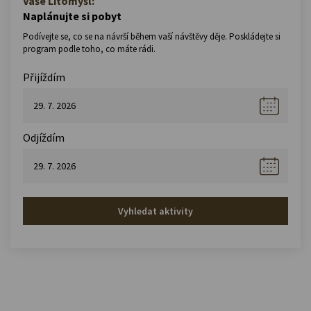
Vaše Litomyšl:
Naplánujte si pobyt
Podívejte se, co se na návrší během vaší návštěvy děje. Poskládejte si
program podle toho, co máte rádi.
Přijíždím
Odjíždím
Vyhledat aktivity