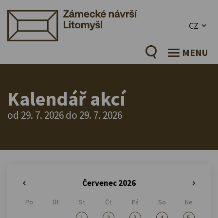
CZ
MENU
Kalendář akcí
od 29. 7. 2026 do 29. 7. 2026
Červenec 2026
«
»
Po
Út
St
Čt
Pá
So
Ne
1
2
3
4
5