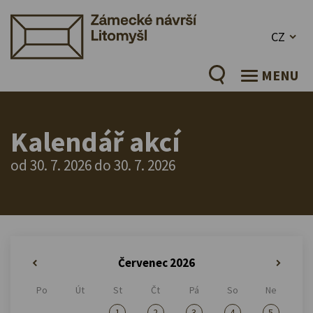
CZ
MENU
Kalendář akcí
od 30. 7. 2026 do 30. 7. 2026
Červenec 2026
«
»
Po
Út
St
Čt
Pá
So
Ne
1
2
3
4
5