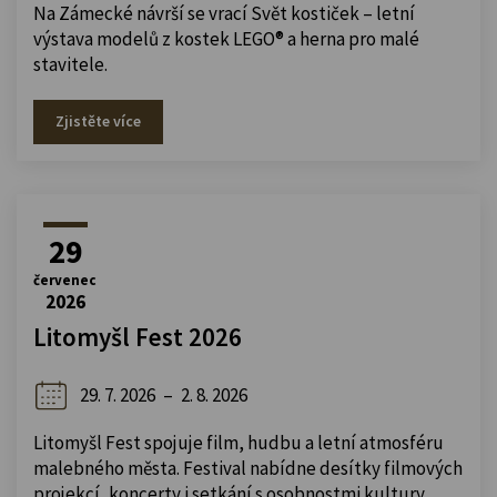
Na Zámecké návrší se vrací Svět kostiček – letní
výstava modelů z kostek LEGO® a herna pro malé
stavitele.
Zjistěte více
29
červenec
2026
Litomyšl Fest 2026
29. 7. 2026
–
2. 8. 2026
Litomyšl Fest spojuje film, hudbu a letní atmosféru
malebného města. Festival nabídne desítky filmových
projekcí, koncerty i setkání s osobnostmi kultury.