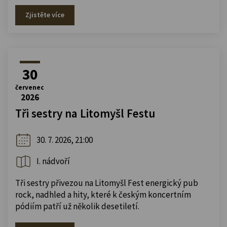
Zjistěte více
30
červenec
2026
Tři sestry na Litomyšl Festu
30. 7. 2026, 21:00
I. nádvoří
Tři sestry přivezou na Litomyšl Fest energický pub
rock, nadhled a hity, které k českým koncertním
pódiím patří už několik desetiletí.