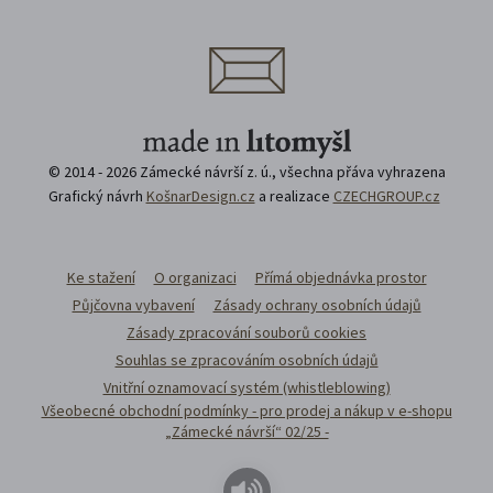
© 2014 - 2026 Zámecké návrší z. ú., všechna přáva vyhrazena
Grafický návrh
KošnarDesign.cz
a realizace
CZECHGROUP.cz
Ke stažení
O organizaci
Přímá objednávka prostor
Půjčovna vybavení
Zásady ochrany osobních údajů
Zásady zpracování souborů cookies
Souhlas se zpracováním osobních údajů
Vnitřní oznamovací systém (whistleblowing)
Všeobecné obchodní podmínky - pro prodej a nákup v e-shopu
„Zámecké návrší“ 02/25 -