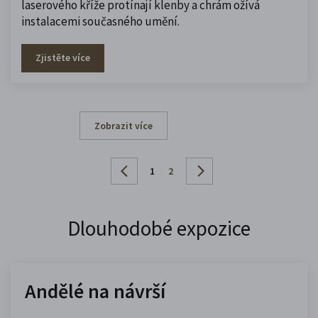
laserového kříže protínají klenby a chrám ožívá
instalacemi současného umění.
Zjistěte více
Zobrazit více
1
2
Dlouhodobé expozice
Andělé na návrší