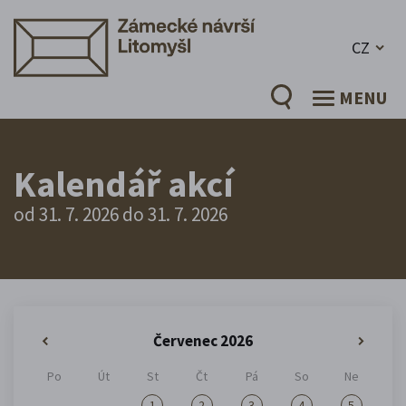
CZ
MENU
Kalendář akcí
od 31. 7. 2026 do 31. 7. 2026
Červenec 2026
«
»
Po
Út
St
Čt
Pá
So
Ne
1
2
3
4
5