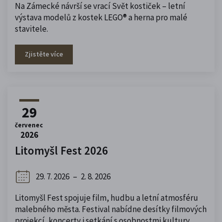
Na Zámecké návrší se vrací Svět kostiček – letní
výstava modelů z kostek LEGO® a herna pro malé
stavitele.
Zjistěte více
29
červenec
2026
Litomyšl Fest 2026
29. 7. 2026
–
2. 8. 2026
Litomyšl Fest spojuje film, hudbu a letní atmosféru
malebného města. Festival nabídne desítky filmových
projekcí, koncerty i setkání s osobnostmi kultury.