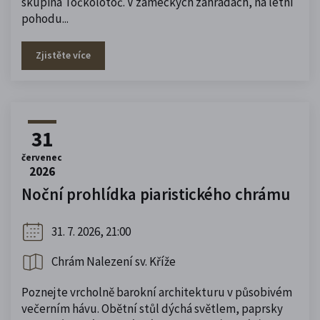
skupina Točkolotoč. V zámeckých zahradách, na letní
pohodu...
Zjistěte více
31
červenec
2026
Noční prohlídka piaristického chrámu
31. 7. 2026, 21:00
Chrám Nalezení sv. Kříže
Poznejte vrcholně barokní architekturu v působivém
večerním hávu. Obětní stůl dýchá světlem, paprsky