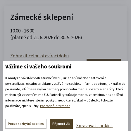
Zámecké sklepení
10.00 - 16.00
(platné od 21. 6. 2026 do 30. 9. 2026)
Zobrazit celou otevírací dobu
Zjistěte více
Vážíme si vašeho soukromí
K analýze návštěvnosti a funkcí webu, ukládání vašeho nastavení a
personalizaci obsahu a reklam využíváme cookies. Informace o tom, jak náš web
používáte, sdílíme se svými partnery pro sociální média, inzerci a analýzy, kteří
Portmoneum – Museum Josefa
mohou být ze zemí mimo EU. Partneři tyto údaje mohou zkombinovat s dalšími
informacemi, které jste jim poskytli nebo které získali v důsledku toho, že
Váchala
používáte jejich služby.
Podrobné informace
Portmoneum
Pouze nezbytné cookies
Přijmout vše
Spravovat cookies