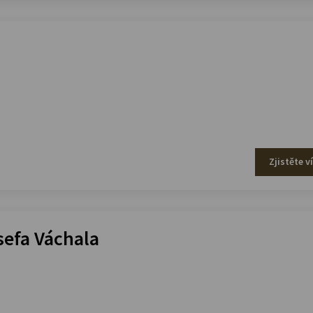
Zjistěte v
efa Váchala