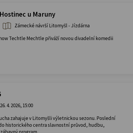
 Hostinec u Maruny
Zámecké návrší Litomyšl - Jízdárna
show Techtle Mechtle přiváží novou divadelní komedii
6
26. 4. 2026, 15:00
ucha zahajuje v Litomyšli výletnickou sezonu. Poslední
do historického centra slavnostní průvod, hudbu,
 a zábavný program.