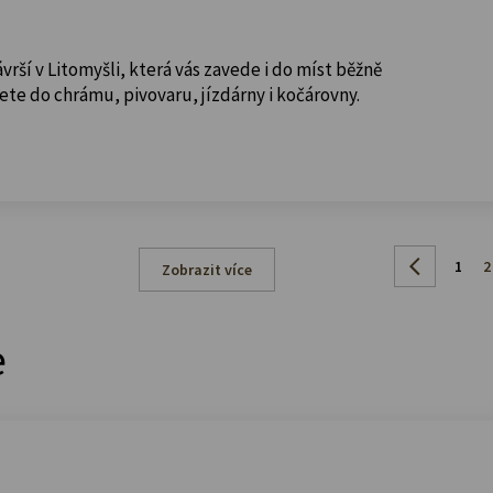
ší v Litomyšli, která vás zavede i do míst běžně
te do chrámu, pivovaru, jízdárny i kočárovny.
1
2
Zobrazit více
e