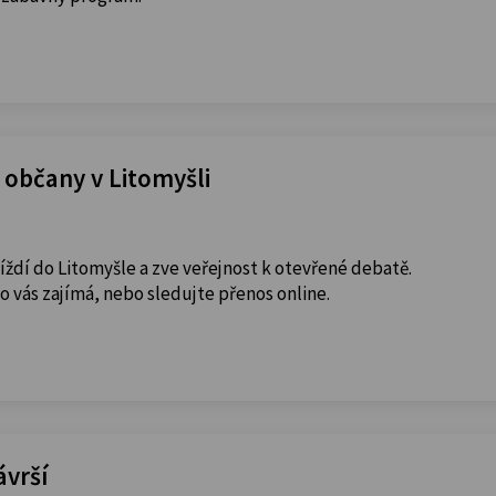
 občany v Litomyšli
jíždí do Litomyšle a zve veřejnost k otevřené debatě.
co vás zajímá, nebo sledujte přenos online.
ávrší