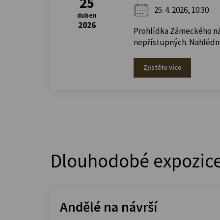
25
25. 4. 2026, 10:30
duben
2026
Prohlídka Zámeckého návr
nepřístupných. Nahlédne
Zjistěte více
Dlouhodobé expozic
Andělé na návrší