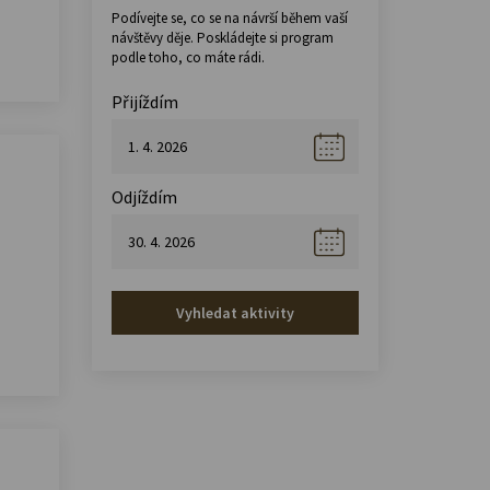
Podívejte se, co se na návrší během vaší
návštěvy děje. Poskládejte si program
podle toho, co máte rádi.
Přijíždím
Odjíždím
Vyhledat aktivity