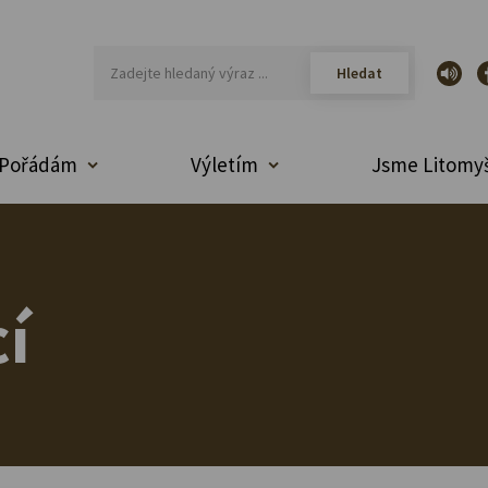
Pořádám
Výletím
Jsme Litomyš
í