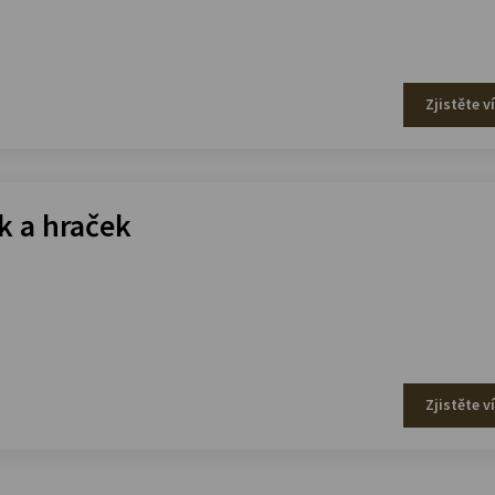
Zjistěte v
 a hraček
Zjistěte v