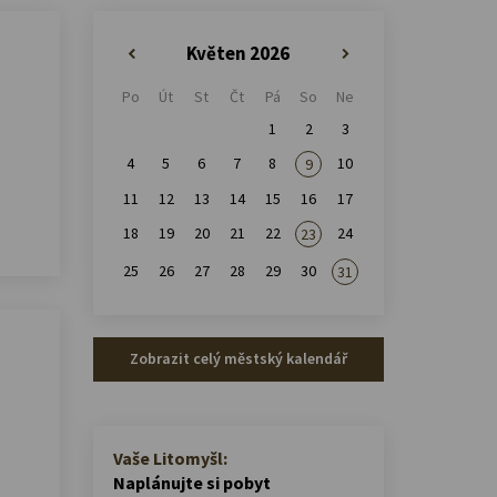
Květen 2026
«
»
Po
Út
St
Čt
Pá
So
Ne
1
2
3
4
5
6
7
8
10
9
11
12
13
14
15
16
17
18
19
20
21
22
24
23
25
26
27
28
29
30
31
Zobrazit celý městský kalendář
Vaše Litomyšl:
Naplánujte si pobyt