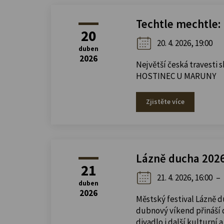
Techtle mechtle:
20
20. 4. 2026, 19:00
duben
2026
Největší česká travesti 
HOSTINEC U MARUNY
Zjistěte více
Lázně ducha 202
21
21. 4. 2026, 16:00
–
duben
2026
Městský festival Lázně d
dubnový víkend přináší 
divadlo i další kulturní