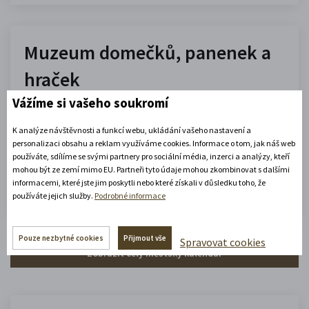
Muzeum domečků, panenek a
hraček
Vážíme si vašeho soukromí
10.00 - 16.00
(platné od 1. 7. 2026 do 31. 8. 2026)
K analýze návštěvnosti a funkcí webu, ukládání vašeho nastavení a
personalizaci obsahu a reklam využíváme cookies. Informace o tom, jak náš web
používáte, sdílíme se svými partnery pro sociální média, inzerci a analýzy, kteří
Zobrazit celou otevírací dobu
mohou být ze zemí mimo EU. Partneři tyto údaje mohou zkombinovat s dalšími
informacemi, které jste jim poskytli nebo které získali v důsledku toho, že
Zjistěte více
používáte jejich služby.
Podrobné informace
Pouze nezbytné cookies
Přijmout vše
Spravovat cookies
Zobrazit celý městský kalendář