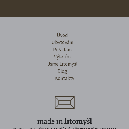
Úvod
Ubytování
Pořádám
Výletím
Jsme Litomyšl
Blog
Kontakty
© 2014 - 2026 Zámecké návrší z. ú., všechna přáva vyhrazena