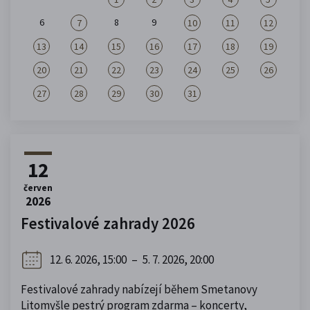
6
8
9
7
10
11
12
13
14
15
16
17
18
19
20
21
22
23
24
25
26
27
28
29
30
31
12
červen
2026
Festivalové zahrady 2026
12. 6. 2026, 15:00
–
5. 7. 2026, 20:00
Festivalové zahrady nabízejí během Smetanovy
Litomyšle pestrý program zdarma – koncerty,