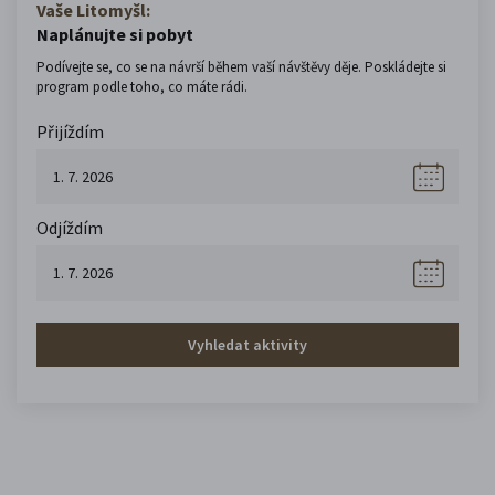
Vaše Litomyšl:
Naplánujte si pobyt
Podívejte se, co se na návrší během vaší návštěvy děje. Poskládejte si
program podle toho, co máte rádi.
Přijíždím
Odjíždím
Vyhledat aktivity