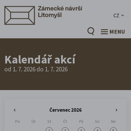
CZ
MENU
Kalendář akcí
od 1. 7. 2026 do 1. 7. 2026
Červenec 2026
«
»
Po
Út
St
Čt
Pá
So
Ne
1
2
3
4
5