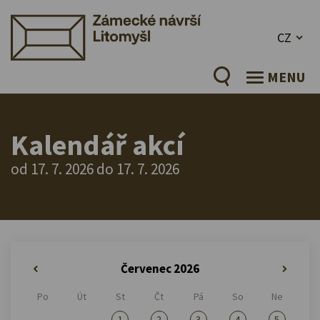
CZ
MENU
Kalendář akcí
od 17. 7. 2026 do 17. 7. 2026
Červenec 2026
«
»
Po
Út
St
Čt
Pá
So
Ne
1
2
3
4
5