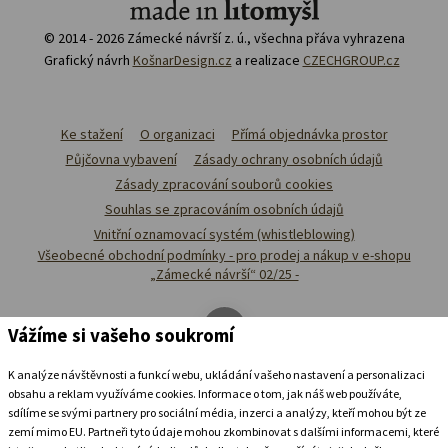
© 2014 - 2026 Zámecké návrší z. ú., všechna přáva vyhrazena
Grafický návrh
KošnarDesign.cz
a realizace
CZECHGROUP.cz
Ke stažení
O organizaci
Přímá objednávka prostor
Půjčovna vybavení
Zásady ochrany osobních údajů
Zásady zpracování souborů cookies
Souhlas se zpracováním osobních údajů
Vnitřní oznamovací systém (whistleblowing)
Všeobecné obchodní podmínky - pro prodej a nákup v e-shopu
„Zámecké návrší“ 02/25 -
Vážíme si vašeho soukromí
K analýze návštěvnosti a funkcí webu, ukládání vašeho nastavení a personalizaci
obsahu a reklam využíváme cookies. Informace o tom, jak náš web používáte,
sdílíme se svými partnery pro sociální média, inzerci a analýzy, kteří mohou být ze
zemí mimo EU. Partneři tyto údaje mohou zkombinovat s dalšími informacemi, které