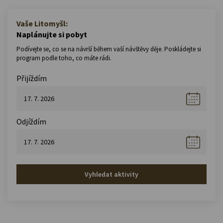
Vaše Litomyšl:
Naplánujte si pobyt
Podívejte se, co se na návrší během vaší návštěvy děje. Poskládejte si
program podle toho, co máte rádi.
Přijíždím
Odjíždím
Vyhledat aktivity