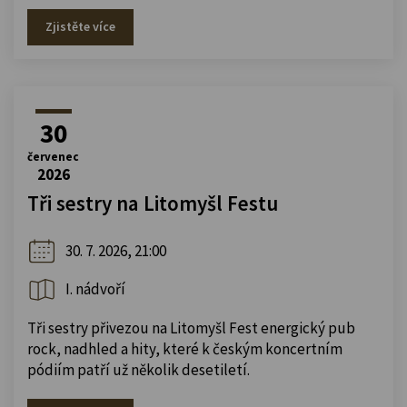
Zjistěte více
30
červenec
2026
Tři sestry na Litomyšl Festu
30. 7. 2026, 21:00
I. nádvoří
Tři sestry přivezou na Litomyšl Fest energický pub
rock, nadhled a hity, které k českým koncertním
pódiím patří už několik desetiletí.