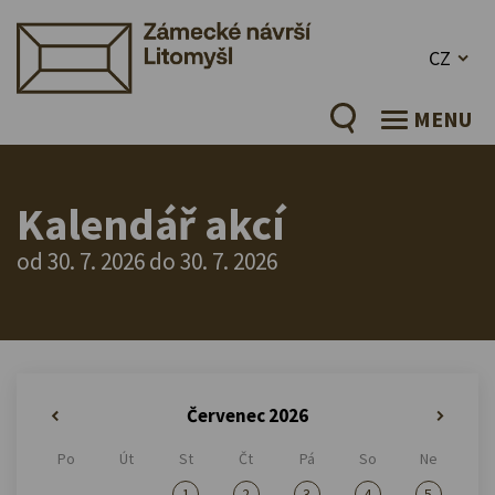
CZ
MENU
Kalendář akcí
od 30. 7. 2026 do 30. 7. 2026
Červenec 2026
«
»
Po
Út
St
Čt
Pá
So
Ne
1
2
3
4
5