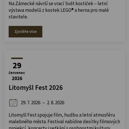
Na Zámecké návrší se vrací Svět kostiček – letní
výstava modelů z kostek LEGO® a herna pro malé
stavitele.
Zjistěte více
29
červenec
2026
Litomyšl Fest 2026
29. 7. 2026
–
2. 8. 2026
Litomyšl Fest spojuje film, hudbu a letní atmosféru
malebného města. Festival nabídne desítky filmových
projekcí, koncerty i setkání s osobnostmi kultury.