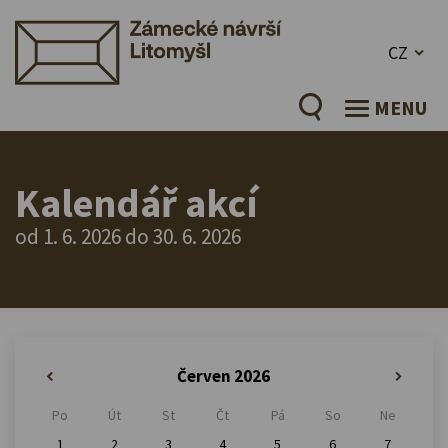
CZ
MENU
Kalendář akcí
od 1. 6. 2026 do 30. 6. 2026
Červen 2026
«
»
Po
Út
St
Čt
Pá
So
Ne
1
2
3
4
5
6
7