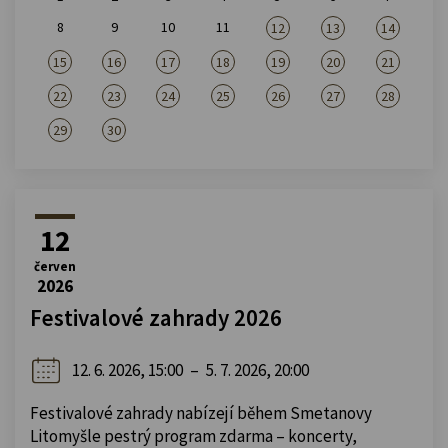
8
9
10
11
12
13
14
15
16
17
18
19
20
21
22
23
24
25
26
27
28
29
30
12
červen
2026
Festivalové zahrady 2026
12. 6. 2026, 15:00
–
5. 7. 2026, 20:00
Festivalové zahrady nabízejí během Smetanovy
Litomyšle pestrý program zdarma – koncerty,