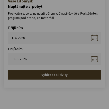
Vaše Litomyšl:
Naplánujte si pobyt
Podívejte se, co se na návrší během vaší návštěvy děje. Poskládejte si
program podle toho, co máte rádi.
Přijíždím
Odjíždím
Vyhledat aktivity