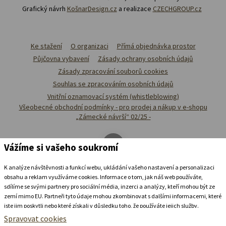
Grafický návrh
KošnarDesign.cz
a realizace
CZECHGROUP.cz
Ke stažení
O organizaci
Přímá objednávka prostor
Půjčovna vybavení
Zásady ochrany osobních údajů
Zásady zpracování souborů cookies
Souhlas se zpracováním osobních údajů
Vnitřní oznamovací systém (whistleblowing)
Všeobecné obchodní podmínky - pro prodej a nákup v e-shopu
„Zámecké návrší“ 02/25 -
Vážíme si vašeho soukromí
K analýze návštěvnosti a funkcí webu, ukládání vašeho nastavení a personalizaci
obsahu a reklam využíváme cookies. Informace o tom, jak náš web používáte,
sdílíme se svými partnery pro sociální média, inzerci a analýzy, kteří mohou být ze
zemí mimo EU. Partneři tyto údaje mohou zkombinovat s dalšími informacemi, které
jste jim poskytli nebo které získali v důsledku toho, že používáte jejich služby.
Podrobné informace
Spravovat cookies
Ubytovat se v
zámeckém
pivovaru