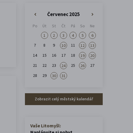
Červenec 2025
«
»
Po
Út
St
Čt
Pá
So
Ne
1
2
3
4
5
6
7
8
9
11
10
12
13
14
15
16
17
18
19
20
21
22
23
25
27
24
26
28
29
30
31
Zobrazit celý městský kalendář
Vaše Litomyšl:
Naplánujte si pobyt