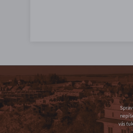
Sprav
nepíš
vás ťu