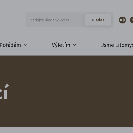
Pořádám
Výletím
Jsme Litomyš
í