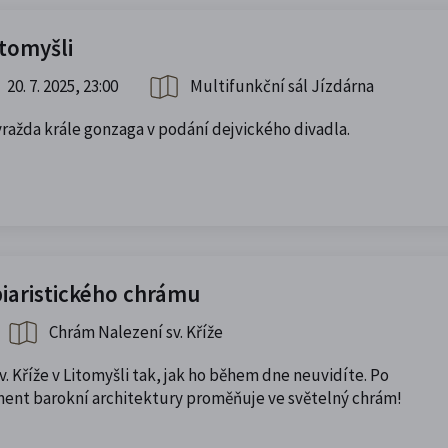
tomyšli
20. 7. 2025, 23:00
Multifunkční sál Jízdárna
ražda krále gonzaga v podání dejvického divadla.
piaristického chrámu
Chrám Nalezení sv. Kříže
v. Kříže v Litomyšli tak, jak ho během dne neuvidíte. Po
ent barokní architektury proměňuje ve světelný chrám!