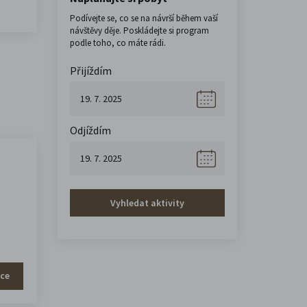
Podívejte se, co se na návrší během vaší
návštěvy děje. Poskládejte si program
podle toho, co máte rádi.
Přijíždím
Odjíždím
Vyhledat aktivity
íce