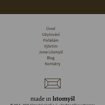
Úvod
Ubytování
Pořádám
Výletím
Jsme Litomyšl
Blog
Kontakty
© 2014 - 2026 Zámecké návrší z. ú., všechna přáva vyhrazena