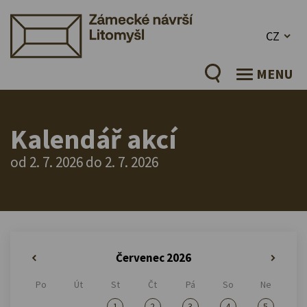
CZ
MENU
Kalendář akcí
od 2. 7. 2026 do 2. 7. 2026
Červenec 2026
«
»
Po
Út
St
Čt
Pá
So
Ne
1
2
3
4
5