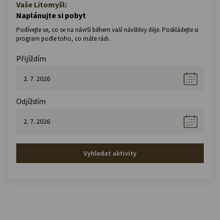
Vaše Litomyšl:
Naplánujte si pobyt
Podívejte se, co se na návrší během vaší návštěvy děje. Poskládejte si
program podle toho, co máte rádi.
Přijíždím
Odjíždím
Vyhledat aktivity