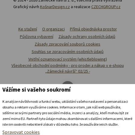
Grafický návrh
KošnarDesign.cz
a realizace
CZECHGROUP.cz
Ke stažení
O organizaci
Přímá objednávka prostor
Půjčovna vybavení
Zásady ochrany osobních údajů
Zásady zpracování souborů cookies
Souhlas se zpracováním osobních údajů
Vnitřní oznamovací systém (whistleblowing)
Všeobecné obchodní podmínky - pro prodej a nákup v e-shopu
„Zámecké návrší“ 02/25 -
Vážíme si vašeho soukromí
K analýze návštěvnosti a funkcí webu, ukládání vašeho nastavení a personalizaci
obsahu a reklam využíváme cookies. Informace o tom, jak náš web používáte,
sdílíme se svými partnery pro sociální média, inzerci a analýzy, kteří mohou být ze
zemí mimo EU. Partneři tyto údaje mohou zkombinovat s dalšími informacemi, které
jste jim poskytli nebo které získali v důsledku toho, že používáte jejich služby.
Podrobné informace
Spravovat cookies