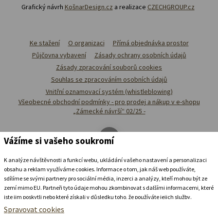
Grafický návrh
KošnarDesign.cz
a realizace
CZECHGROUP.cz
Ke stažení
O organizaci
Přímá objednávka prostor
Půjčovna vybavení
Zásady ochrany osobních údajů
Zásady zpracování souborů cookies
Souhlas se zpracováním osobních údajů
Vnitřní oznamovací systém (whistleblowing)
Všeobecné obchodní podmínky - pro prodej a nákup v e-shopu
„Zámecké návrší“ 02/25 -
Vážíme si vašeho soukromí
K analýze návštěvnosti a funkcí webu, ukládání vašeho nastavení a personalizaci
obsahu a reklam využíváme cookies. Informace o tom, jak náš web používáte,
sdílíme se svými partnery pro sociální média, inzerci a analýzy, kteří mohou být ze
zemí mimo EU. Partneři tyto údaje mohou zkombinovat s dalšími informacemi, které
jste jim poskytli nebo které získali v důsledku toho, že používáte jejich služby.
Podrobné informace
Spravovat cookies
Ubytovat se v
zámeckém
pivovaru