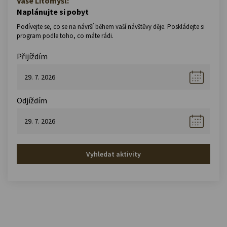
Vaše Litomyšl:
Naplánujte si pobyt
Podívejte se, co se na návrší během vaší návštěvy děje. Poskládejte si
program podle toho, co máte rádi.
Přijíždím
Odjíždím
Vyhledat aktivity