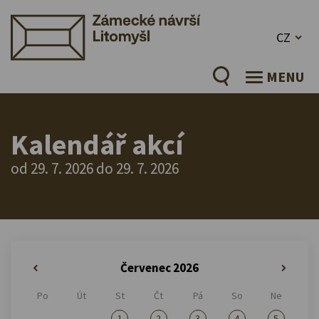
CZ
MENU
Kalendář akcí
od 29. 7. 2026 do 29. 7. 2026
Červenec 2026
«
»
Po
Út
St
Čt
Pá
So
Ne
1
2
3
4
5