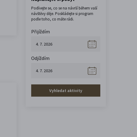
Podívejte se, co se na návrší během vaší
návštěvy děje. Poskládejte si program
podle toho, co máte rádi.
Přijíždím
Odjíždím
Vyhledat aktivity