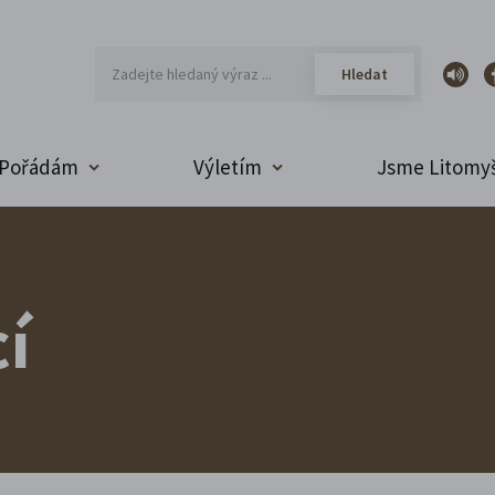
Pořádám
Výletím
Jsme Litomyš
í