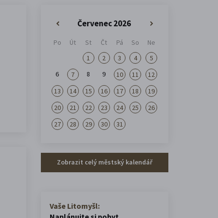
Červenec 2026
«
»
Po
Út
St
Čt
Pá
So
Ne
1
2
3
4
5
6
8
9
7
10
11
12
13
14
15
16
17
18
19
20
21
22
23
24
25
26
27
28
29
30
31
Zobrazit celý městský kalendář
Vaše Litomyšl:
Naplánujte si pobyt