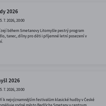
ady 2026
5. 7. 2026, 20:00
bízejí během Smetanovy Litomyšle pestrý program
lo, tanec, dílny pro děti i příjemné letní posezení v
í.
yšl 2026
5. 7. 2026, 20:00
í k nejvýznamnějším festivalům klasické hudby v České
proměňuje rodné město Bedřicha Smetany v centrum