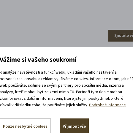
Zjistěte v
Vážíme si vašeho soukromí
efa Váchala
K analýze návštěvnosti a funkcí webu, ukládání vašeho nastavení a
personalizaci obsahu a reklam využíváme cookies. Informace o tom, jak ná
web používáte, sdílíme se svými partnery pro sociální média, inzerci a
analýzy, kteří mohou být ze zemí mimo EU. Partneři tyto údaje mohou
zkombinovat s dalšími informacemi, které jste jim poskytli nebo které
získali v důsledku toho, že používáte jejich služby.
Podrobné informace
Pouze nezbytné cookies
Přijmout vše
Zjistěte v