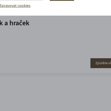
Spravovat cookies
 a hraček
Zjistěte v