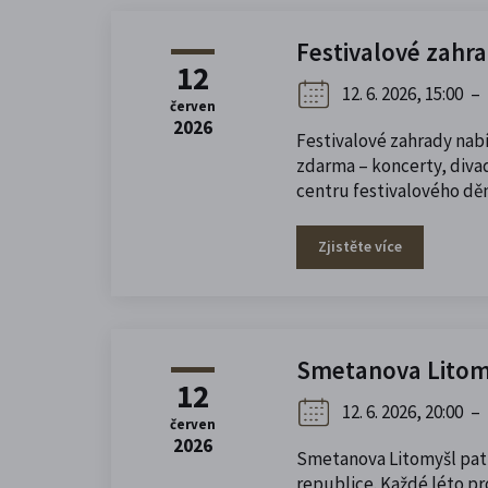
Festivalové zahr
12
12. 6. 2026, 15:00
–
červen
2026
Festivalové zahrady na
zdarma – koncerty, divad
centru festivalového děn
Zjistěte více
Smetanova Litom
12
12. 6. 2026, 20:00
–
červen
2026
Smetanova Litomyšl patř
republice. Každé léto 