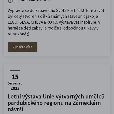
Vypravte se do zábavného Světa kostiček! Tento svět
byl celý stvořen z dílků známých stavebnic jako je
LEGO, SEVA, CHEVA a ROTO. Výstava vás inspiruje, v
herně se děti zabaví a rodiče si odpočinou u kávy v
relax zóně ;)
Zjistěte více
15
červenec
2023
Letní výstava Unie výtvarných umělců
pardubického regionu na Zámeckém
návrší