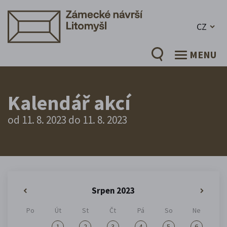
CZ
MENU
Kalendář akcí
od 11. 8. 2023 do 11. 8. 2023
Srpen 2023
«
»
Po
Út
St
Čt
Pá
So
Ne
1
2
3
4
5
6