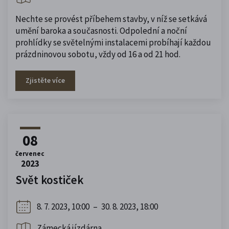
Nechte se provést příbehem stavby, v níž se setkává
umění baroka a současnosti. Odpolední a noční
prohlídky se světelnými instalacemi probíhají každou
prázdninovou sobotu, vždy od 16 a od 21 hod.
Zjistěte více
08
červenec
2023
Svět kostiček
8. 7. 2023, 10:00
–
30. 8. 2023, 18:00
Zámecká jízdárna