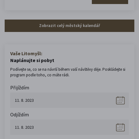
Zobrazit celý městský kalendář
Vaše Litomyšl:
Naplánujte si pobyt
Podívejte se, co se na návrší během vaší návštěvy děje. Poskládejte si
program podle toho, co máte rádi.
Přijíždím
Odjíždím