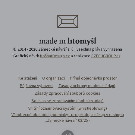
© 2014 - 2026 Zámecké návrší z. ú., všechna přáva vyhrazena
Grafický návrh
KošnarDesign.cz
a realizace
CZECHGROUP.cz
Ke stažení
O organizaci
Přímá objednávka prostor
Půjčovna vybavení
Zásady ochrany osobních údajů
Zásady zpracování souborů cookies
Souhlas se zpracováním osobních údajů
Vnitřní oznamovací systém (whistleblowing)
Všeobecné obchodní podmínky - pro prodej a nákup v e-shopu
„Zámecké návrší“ 02/25 -