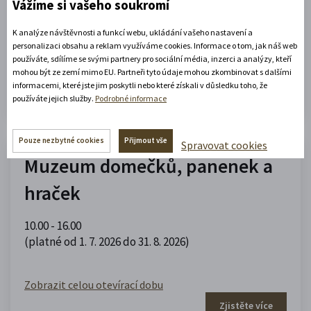
Vážíme si vašeho soukromí
09.00 - 12.00
,
13.00 - 17.00
(platné od 1. 5. 2026 do 30. 9. 2026)
K analýze návštěvnosti a funkcí webu, ukládání vašeho nastavení a
personalizaci obsahu a reklam využíváme cookies. Informace o tom, jak náš web
používáte, sdílíme se svými partnery pro sociální média, inzerci a analýzy, kteří
Zobrazit celou otevírací dobu
mohou být ze zemí mimo EU. Partneři tyto údaje mohou zkombinovat s dalšími
informacemi, které jste jim poskytli nebo které získali v důsledku toho, že
Zjistěte více
používáte jejich služby.
Podrobné informace
Pouze nezbytné cookies
Přijmout vše
Spravovat cookies
Muzeum domečků, panenek a
hraček
10.00 - 16.00
(platné od 1. 7. 2026 do 31. 8. 2026)
Zobrazit celou otevírací dobu
Zjistěte více