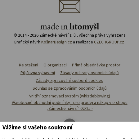
© 2014 - 2026 Zámecké návrší z. ú., všechna přáva vyhrazena
Grafický návrh
KošnarDesign.cz
a realizace
CZECHGROUP.cz
Ke stažení
O organizaci
Přímá objednávka prostor
Půjčovna vybavení
Zásady ochrany osobních údajů
Zásady zpracování souborů cookies
Souhlas se zpracováním osobních údajů
Vnitřní oznamovací systém (whistleblowing)
Všeobecné obchodní podmínky - pro prodej a nákup v e-shopu
„Zámecké návrší“ 02/25 -
Vážíme si vašeho soukromí