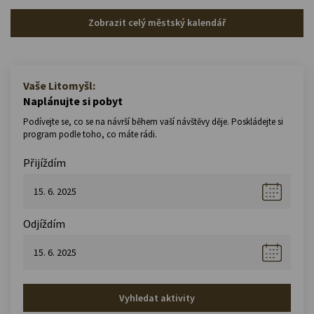
Zobrazit celý městský kalendář
Vaše Litomyšl:
Naplánujte si pobyt
Podívejte se, co se na návrší během vaší návštěvy děje. Poskládejte si
program podle toho, co máte rádi.
Přijíždím
Odjíždím
Vyhledat aktivity