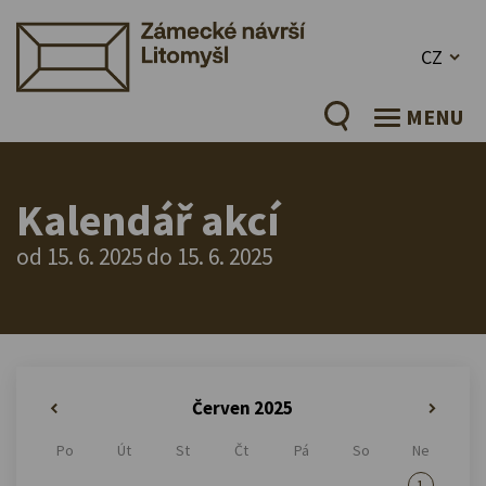
CZ
MENU
Kalendář akcí
od 15. 6. 2025 do 15. 6. 2025
Červen 2025
«
»
Po
Út
St
Čt
Pá
So
Ne
1