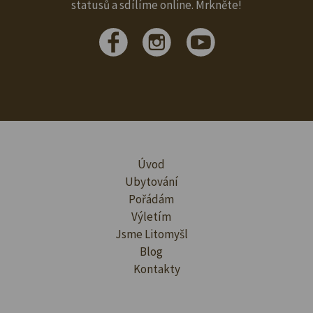
statusů a sdílíme online. Mrkněte!
Úvod
Ubytování
Pořádám
Výletím
Jsme Litomyšl
Blog
Kontakty