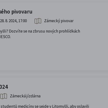
kého pivovaru
28. 8. 2024, 17:00
Zámecký pivovar
omyšli? Dozvíte se na zbrusu nových prohlídkách
NESCO.
024
Zámecká jízdárna
 studentů medicíny se sejde v Litomyšli, aby oslavili