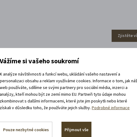
Zjistěte v
Vážíme si vašeho soukromí
efa Váchala
K analýze návštěvnosti a funkcí webu, ukládání vašeho nastavení a
personalizaci obsahu a reklam využíváme cookies. Informace o tom, jak ná
web používáte, sdílíme se svými partnery pro sociální média, inzerci a
analýzy, kteří mohou být ze zemí mimo EU. Partneři tyto údaje mohou
zkombinovat s dalšími informacemi, které jste jim poskytli nebo které
získali v důsledku toho, že používáte jejich služby.
Podrobné informace
Pouze nezbytné cookies
Přijmout vše
Zjistěte v