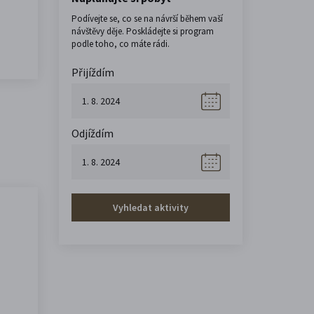
Podívejte se, co se na návrší během vaší
návštěvy děje. Poskládejte si program
podle toho, co máte rádi.
Přijíždím
Odjíždím
Vyhledat aktivity