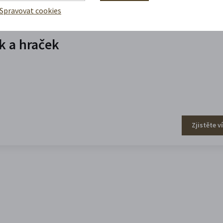
Spravovat cookies
 a hraček
Zjistěte v