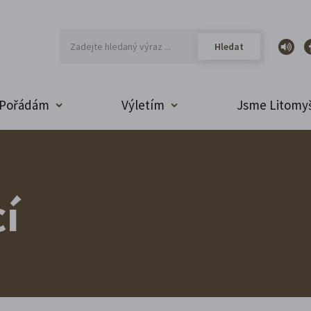
Pořádám
Výletím
Jsme Litomyš
í