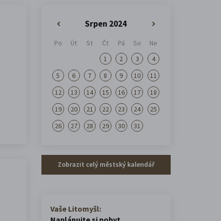
Srpen 2024
«
»
Po
Út
St
Čt
Pá
So
Ne
1
2
3
4
5
6
7
8
9
10
11
12
13
14
15
16
17
18
19
20
21
22
23
24
25
26
27
28
29
30
31
Zobrazit celý městský kalendář
Vaše Litomyšl:
Naplánujte si pobyt