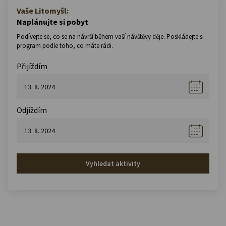
Vaše Litomyšl:
Naplánujte si pobyt
Podívejte se, co se na návrší během vaší návštěvy děje. Poskládejte si
program podle toho, co máte rádi.
Přijíždím
Odjíždím
Vyhledat aktivity