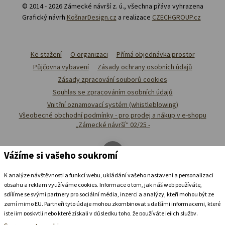
© 2014 - 2026 Zámecké návrší z. ú., všechna přáva vyhrazena
Grafický návrh
KošnarDesign.cz
a realizace
CZECHGROUP.cz
Ke stažení
O organizaci
Přímá objednávka prostor
Půjčovna vybavení
Zásady ochrany osobních údajů
Zásady zpracování souborů cookies
Souhlas se zpracováním osobních údajů
Vnitřní oznamovací systém (whistleblowing)
Všeobecné obchodní podmínky - pro prodej a nákup v e-shopu
„Zámecké návrší“ 02/25 -
Vážíme si vašeho soukromí
K analýze návštěvnosti a funkcí webu, ukládání vašeho nastavení a personalizaci
obsahu a reklam využíváme cookies. Informace o tom, jak náš web používáte,
sdílíme se svými partnery pro sociální média, inzerci a analýzy, kteří mohou být ze
zemí mimo EU. Partneři tyto údaje mohou zkombinovat s dalšími informacemi, které
jste jim poskytli nebo které získali v důsledku toho, že používáte jejich služby.
Podrobné informace