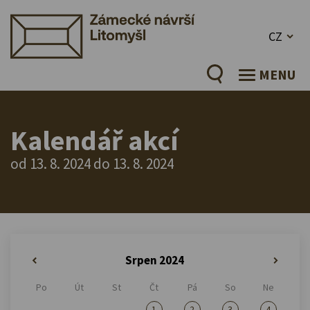
CZ
MENU
Kalendář akcí
od 13. 8. 2024 do 13. 8. 2024
Srpen 2024
«
»
Po
Út
St
Čt
Pá
So
Ne
1
2
3
4