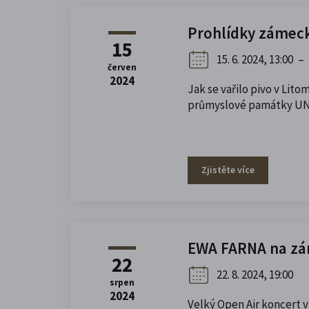
Prohlídky zámec
15
15. 6. 2024, 13:00
–
červen
2024
Jak se vařilo pivo v Lit
průmyslové památky U
Zjistěte více
EWA FARNA na zá
22
22. 8. 2024, 19:00
srpen
2024
Velký Open Air koncert 