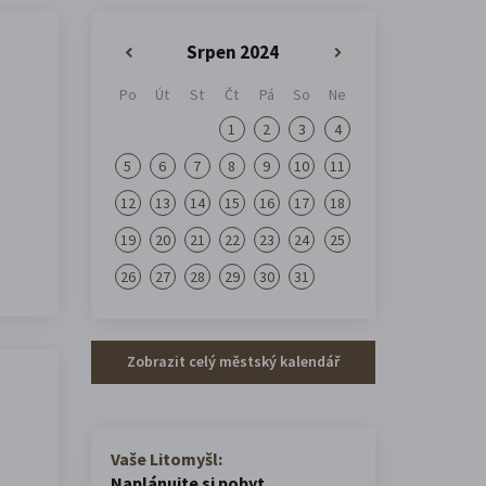
Srpen 2024
«
»
Po
Út
St
Čt
Pá
So
Ne
1
2
3
4
5
6
7
8
9
10
11
12
13
14
15
16
17
18
19
20
21
22
23
24
25
26
27
28
29
30
31
Zobrazit celý městský kalendář
Vaše Litomyšl:
Naplánujte si pobyt