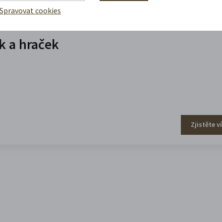
Spravovat cookies
 a hraček
Zjistěte v