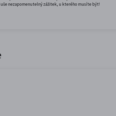
uše nezapomenutelný zážitek, u kterého musíte být!
e