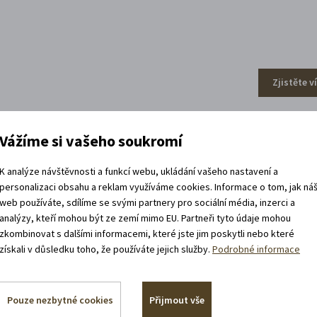
Zjistěte v
Vážíme si vašeho soukromí
efa Váchala
K analýze návštěvnosti a funkcí webu, ukládání vašeho nastavení a
personalizaci obsahu a reklam využíváme cookies. Informace o tom, jak ná
web používáte, sdílíme se svými partnery pro sociální média, inzerci a
analýzy, kteří mohou být ze zemí mimo EU. Partneři tyto údaje mohou
zkombinovat s dalšími informacemi, které jste jim poskytli nebo které
získali v důsledku toho, že používáte jejich služby.
Podrobné informace
Pouze nezbytné cookies
Přijmout vše
Zjistěte v