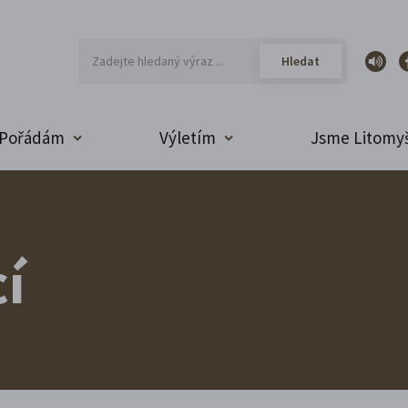
Pořádám
Výletím
Jsme Litomyš
í