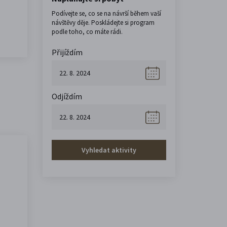
Podívejte se, co se na návrší během vaší
návštěvy děje. Poskládejte si program
podle toho, co máte rádi.
Přijíždím
Odjíždím
Vyhledat aktivity