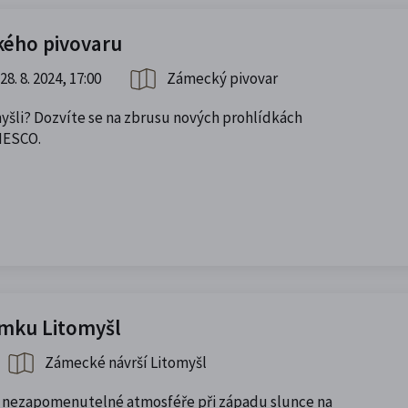
kého pivovaru
28. 8. 2024, 17:00
Zámecký pivovar
omyšli? Dozvíte se na zbrusu nových prohlídkách
NESCO.
mku Litomyšl
Zámecké návrší Litomyšl
v nezapomenutelné atmosféře při západu slunce na