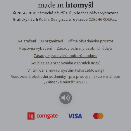
© 2014 - 2026 Zámecké návrší z. ú., všechna přáva vyhrazena
Grafický návrh
KošnarDesign.cz
a realizace
CZECHGROUP.cz
Ke stažení
O organizaci
Přímá objednávka prostor
Půjčovna vybavení
Zásady ochrany osobních údajů
Zásady zpracování souborů cookies
Souhlas se zpracováním osobních údajů
Vnitřní oznamovací systém (whistleblowing)
Všeobecné obchodní podmínky - pro prodej a nákup v e-shopu
„Zámecké návrší“ 02/25 -