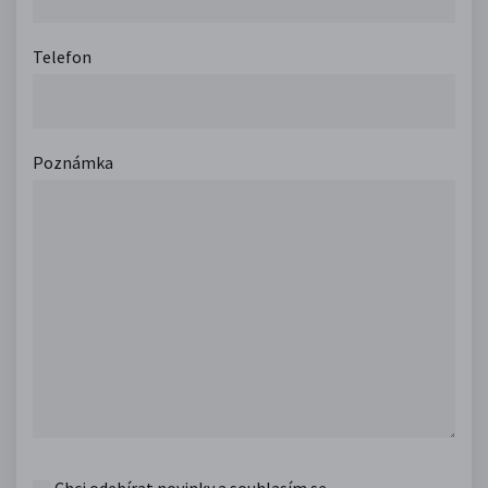
Telefon
Poznámka
Chci odebírat novinky a souhlasím se