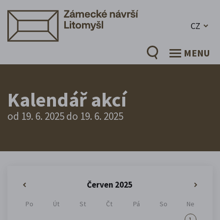
CZ
MENU
Kalendář akcí
od 19. 6. 2025 do 19. 6. 2025
Červen 2025
«
»
Po
Út
St
Čt
Pá
So
Ne
1