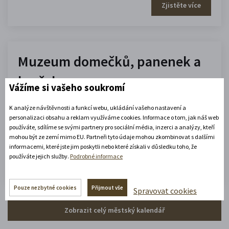
Zjistěte více
Muzeum domečků, panenek a
hraček
Vážíme si vašeho soukromí
10.00 - 16.00
K analýze návštěvnosti a funkcí webu, ukládání vašeho nastavení a
(platné od 1. 7. 2026 do 31. 8. 2026)
personalizaci obsahu a reklam využíváme cookies. Informace o tom, jak náš web
používáte, sdílíme se svými partnery pro sociální média, inzerci a analýzy, kteří
mohou být ze zemí mimo EU. Partneři tyto údaje mohou zkombinovat s dalšími
informacemi, které jste jim poskytli nebo které získali v důsledku toho, že
Zobrazit celou otevírací dobu
používáte jejich služby.
Podrobné informace
Zjistěte více
Pouze nezbytné cookies
Přijmout vše
Spravovat cookies
Zobrazit celý městský kalendář