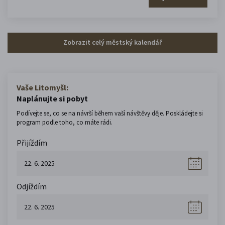
Zobrazit celý městský kalendář
Vaše Litomyšl:
Naplánujte si pobyt
Podívejte se, co se na návrší během vaší návštěvy děje. Poskládejte si
program podle toho, co máte rádi.
Přijíždím
Odjíždím