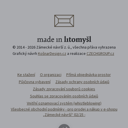
© 2014 - 2026 Zámecké návrší z. ú., všechna přáva vyhrazena
Grafický návrh
KošnarDesign.cz
a realizace
CZECHGROUP.cz
Ke stažení
O organizaci
Přímá objednávka prostor
Půjčovna vybavení
Zásady ochrany osobních údajů
Zásady zpracování souborů cookies
Souhlas se zpracováním osobních údajů
Vnitřní oznamovací systém (whistleblowing)
Všeobecné obchodní podmínky - pro prodej a nákup v e-shopu
„Zámecké návrší“ 02/25 -