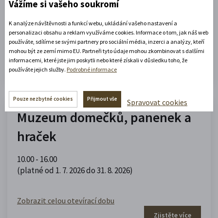
Vážíme si vašeho soukromí
09.00 - 12.00
,
13.00 - 17.00
(platné od 1. 5. 2026 do 30. 9. 2026)
K analýze návštěvnosti a funkcí webu, ukládání vašeho nastavení a
personalizaci obsahu a reklam využíváme cookies. Informace o tom, jak náš web
používáte, sdílíme se svými partnery pro sociální média, inzerci a analýzy, kteří
Zobrazit celou otevírací dobu
mohou být ze zemí mimo EU. Partneři tyto údaje mohou zkombinovat s dalšími
informacemi, které jste jim poskytli nebo které získali v důsledku toho, že
Zjistěte více
používáte jejich služby.
Podrobné informace
Pouze nezbytné cookies
Přijmout vše
Spravovat cookies
Muzeum domečků, panenek a
hraček
10.00 - 16.00
(platné od 1. 7. 2026 do 31. 8. 2026)
Zobrazit celou otevírací dobu
Zjistěte více