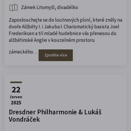
Zámek Litomyšl, divadélko
Zaposlouchejte se do loutnových písní, které zněly na
dvoře Alžběty I. i Jakuba I. Charismatický basista Joel
Frederiksen a tři mladé hudebnice vás přenesou do
alžbětinské Anglie v kouzelném prostoru
zámeckého…
Zjistěte více
22
červen
2025
Dresdner Philharmonie & Lukáš
Vondráček