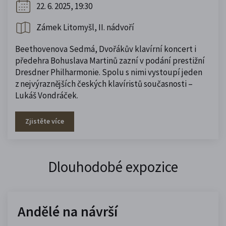
22. 6. 2025, 19:30
Zámek Litomyšl, II. nádvoří
Beethovenova Sedmá, Dvořákův klavírní koncert i
předehra Bohuslava Martinů zazní v podání prestižní
Dresdner Philharmonie. Spolu s nimi vystoupí jeden
z nejvýraznějších českých klavíristů současnosti –
Lukáš Vondráček.
Zjistěte více
Dlouhodobé expozice
Andělé na návrší