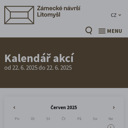
CZ
MENU
Kalendář akcí
od 22. 6. 2025 do 22. 6. 2025
Červen 2025
«
»
Po
Út
St
Čt
Pá
So
Ne
1